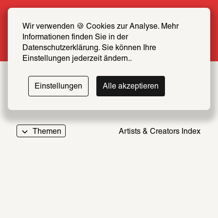
Sommer Special: Jetzt zum halben Preis 
SCHIRN FREUND*IN werden
Wir verwenden 🍪 Cookies zur Analyse. Mehr 
Informationen finden Sie in der 
Mehr erfahren
Datenschutzerklärung. Sie können Ihre 
Einstellungen jederzeit ändern..
Einstellungen
Alle akzeptieren
Themen
Artists & Creators Index
069