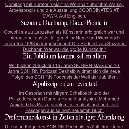
Comilang mit Kuratorin Martina Weinhart über ihre Werke, 
Arbeitspraxis und die Ausstellung COORDINATES AT 
DAWN. Auf Englisch.
Suzanne Duchamp. Dada-Pionierin
Obwohl sie zu Lebzeiten als Künstlerin erfolgreich war und 
international ausstellte, geriet ihr Name und Werk nach 
ihrem Tod 1963 in Vergessenheit. Die Rede ist von Suzanne 
Duchamp. Wer war die große Künstlerin?
Ein Jubiläum kommt selten allein
Wir blicken zurück auf 15 Jahre SCHIRN MAG und 10 
Jahre SCHIRN Podcast! Deshalb widmet sich die neue 
Folge  des SCHIRN Podcasts der Welt der Jubiläen.
#polizeiproblem revisited
Im Gespräch mit Miryam Schellbach und der 
Polizeiforscherin Daniela Hunold analysiert Mohamed 
Amjahid das Polizeiproblem in Deutschland und liest 
Passagen aus seinem neuesten Buch.
Performancekunst in Zeiten stetiger Ablenkung
Die neue Folge des SCHIRN Podcasts erzählt eine kleine 