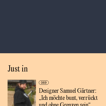
Just in
069
Designer Samuel Gärtner: 
„Ich möchte bunt, verrückt 
und ohne Grenzen sein“