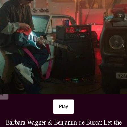
Play
Pl
ay
Play
Bárbara Wagner & Benjamin de Burca: Let the