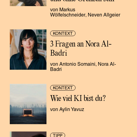
Markus 
Wölfelschneider
Neven Allgeier
KONTEXT
3 Fragen an Nora Al-
Badri
Antonio Somaini
Nora Al-
Badri
KONTEXT
Wie viel KI bist du?
Aylin Yavuz
TIPP