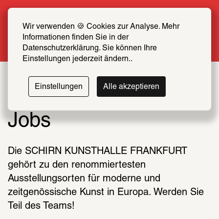
Sommer Special: Jetzt zum halben Preis 
SCHIRN FREUND*IN werden
Wir verwenden 🍪 Cookies zur Analyse. Mehr 
Informationen finden Sie in der 
Mehr erfahren
Datenschutzerklärung. Sie können Ihre 
Einstellungen jederzeit ändern..
Einstellungen
Alle akzeptieren
Jobs
Die SCHIRN KUNSTHALLE FRANKFURT 
gehört zu den renommiertesten 
Ausstellungsorten für moderne und 
zeitgenössische Kunst in Europa. Werden Sie 
Teil des Teams!