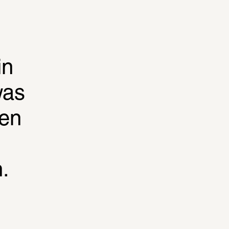
n 
as 
en 
.