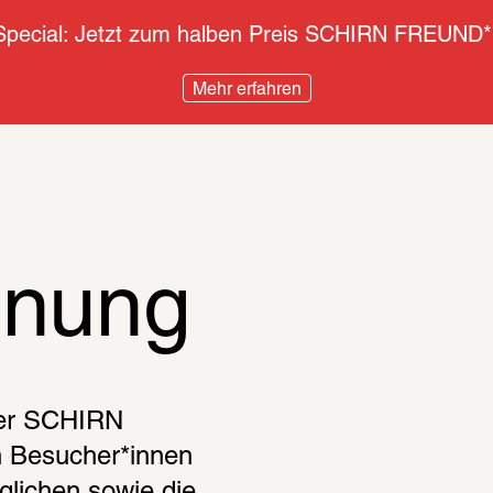
pecial: Jetzt zum halben Preis SCHIRN FREUND*
Mehr erfahren
dnung
der SCHIRN 
esucher*innen 