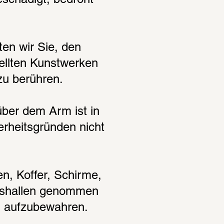
schädigt, bedroht 
en wir Sie, den 
ellten Kunstwerken 
zu berühren.
ber dem Arm ist in 
heitsgründen nicht 
, Koffer, Schirme, 
ngshallen genommen 
n aufzubewahren.