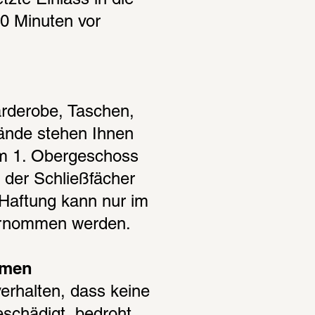
zte Einlass in die 
30 Minuten vor 
rderobe, Taschen, 
nde stehen Ihnen 
m 1. Obergeschoss 
 der Schließfächer 
 Haftung kann nur im 
ernommen werden.
umen
erhalten, dass keine 