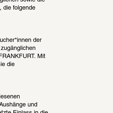
lichen sowie die 
 die folgende 
ucher*innen der 
 zugänglichen 
FRANKFURT. Mit 
e die 
iesenen 
 Aushänge und 