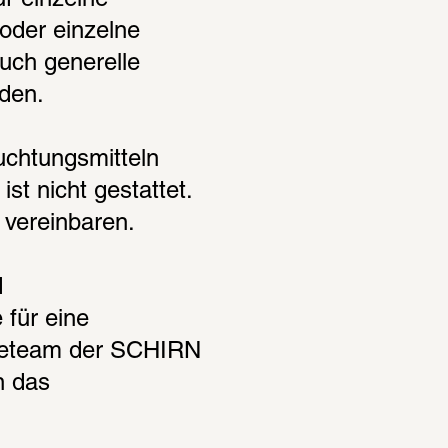
 einzelne 
der einzelne 
ch generelle 
den.
chtungsmitteln 
st nicht gestattet. 
 vereinbaren.
 
für eine 
seteam der SCHIRN 
 das 