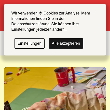
Sommer Special: Jetzt zum halben Preis 
SCHIRN FREUND*IN werden
Wir verwenden 🍪 Cookies zur Analyse. Mehr 
Informationen finden Sie in der 
Mehr erfahren
Datenschutzerklärung. Sie können Ihre 
Einstellungen jederzeit ändern..
Einstellungen
Alle akzeptieren
VVK gestartet!
Bis 20. September
Leonor
The
World
Fini
Through
Zur Ausstellung