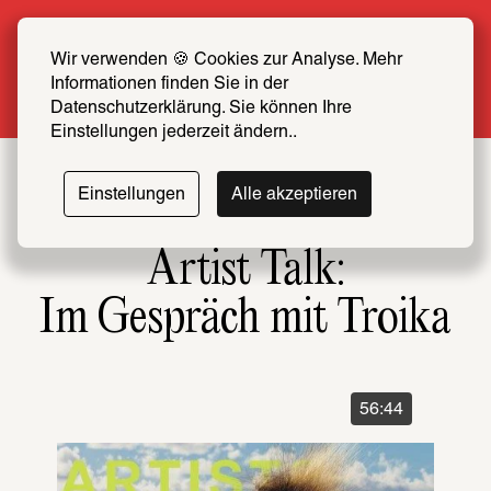
Sommer Special: Jetzt zum halben Preis 
SCHIRN FREUND*IN werden
Wir verwenden 🍪 Cookies zur Analyse. Mehr 
Informationen finden Sie in der 
Mehr erfahren
Datenschutzerklärung. Sie können Ihre 
Einstellungen jederzeit ändern..
Einstellungen
Alle akzeptieren
Artist Talk:
Im Gespräch mit Troika
56:44