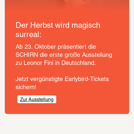
Der Herbst wird magisch
surreal:
Ab 23. Oktober präsentiert die 
SCHIRN die erste große Ausstellung 
zu Leonor Fini in Deutschland. 
Jetzt vergünstigte Earlybird-Tickets 
sichern!
Zur Ausstellung