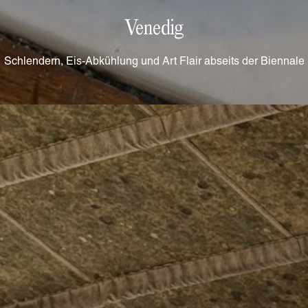
Venedig
Schlendern, Eis-Abkühlung und Art Flair abseits der Biennale