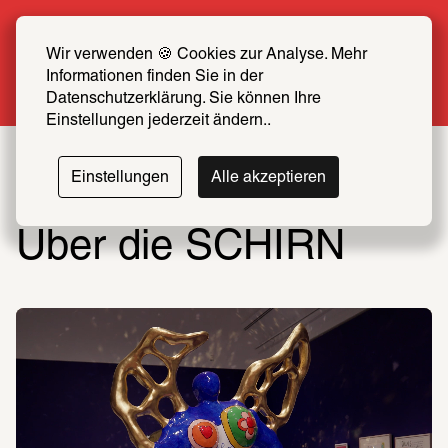
Sommer Special: Jetzt zum halben Preis 
SCHIRN FREUND*IN werden
Wir verwenden 🍪 Cookies zur Analyse. Mehr 
Informationen finden Sie in der 
Mehr erfahren
Datenschutzerklärung. Sie können Ihre 
Einstellungen jederzeit ändern..
Einstellungen
Alle akzeptieren
Über die SCHIRN