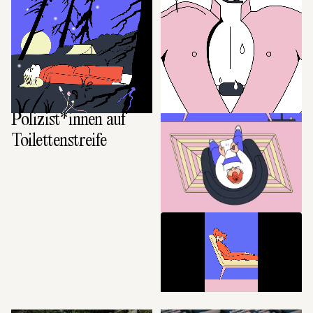
DISKURS
Polizist*innen auf 
Toilettenstreife
DISKURS
In the Mood for 
Fools