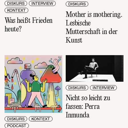
DISKURS
INTERVIEW
DISKURS
KONTEXT
Mother is mothering. 
Was heißt Frieden 
Lesbische 
heute?
Mutterschaft in der 
Kunst
DISKURS
INTERVIEW
Nicht so leicht zu 
fassen: Perra 
Inmunda
DISKURS
KONTEXT
PODCAST