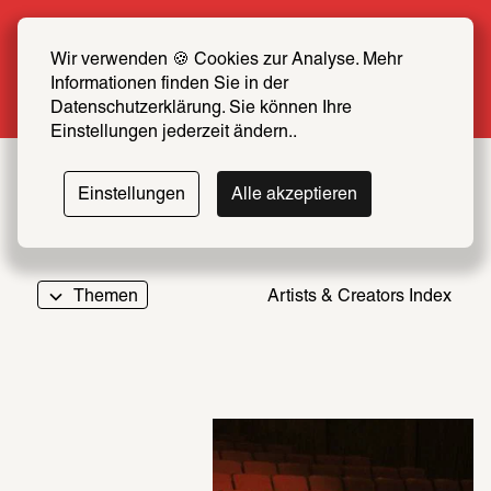
Sommer Special: Jetzt zum halben Preis 
SCHIRN FREUND*IN werden
Wir verwenden 🍪 Cookies zur Analyse. Mehr 
Informationen finden Sie in der 
Mehr erfahren
Datenschutzerklärung. Sie können Ihre 
Einstellungen jederzeit ändern..
Einstellungen
Alle akzeptieren
Themen
Artists & Creators Index
069