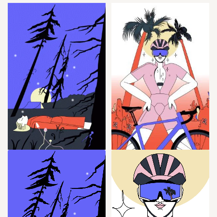
DISKURS
DISKURS
In the Mood for 
In the Mood for 
Softness
Lycra