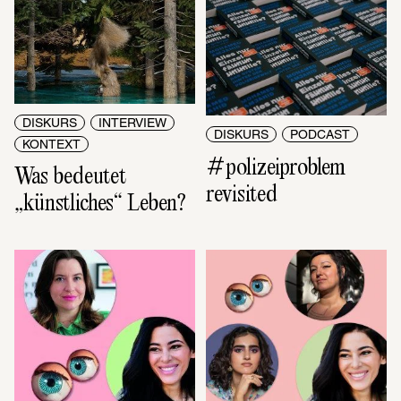
DISKURS
INTERVIEW
DISKURS
PODCAST
KONTEXT
#polizeiproblem 
Was bedeutet 
revisited
„künstliches“ Leben?