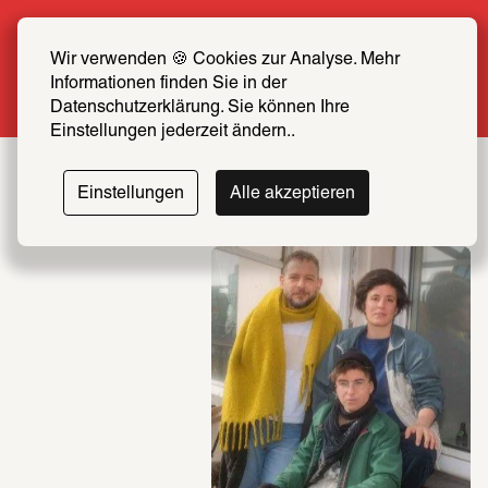
Sommer Special: Jetzt zum halben Preis 
SCHIRN FREUND*IN werden
Wir verwenden 🍪 Cookies zur Analyse. Mehr 
Informationen finden Sie in der 
Mehr erfahren
Datenschutzerklärung. Sie können Ihre 
Einstellungen jederzeit ändern..
Einstellungen
Alle akzeptieren