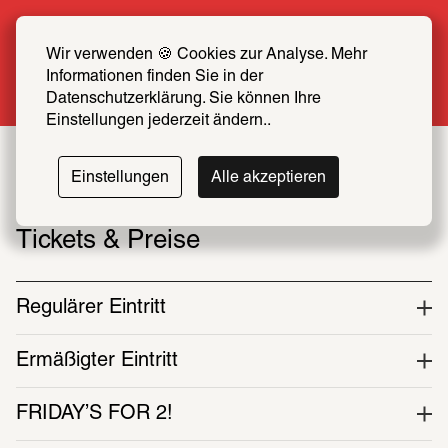
Sommer Special: Jetzt zum halben Preis 
SCHIRN FREUND*IN werden
Wir verwenden 🍪 Cookies zur Analyse. Mehr 
Informationen finden Sie in der 
Mehr erfahren
Datenschutzerklärung. Sie können Ihre 
Einstellungen jederzeit ändern..
Einstellungen
Alle akzeptieren
Tickets & Preise
Regulärer Eintritt
Ermäßigter Eintritt
FRIDAY’S FOR 2!