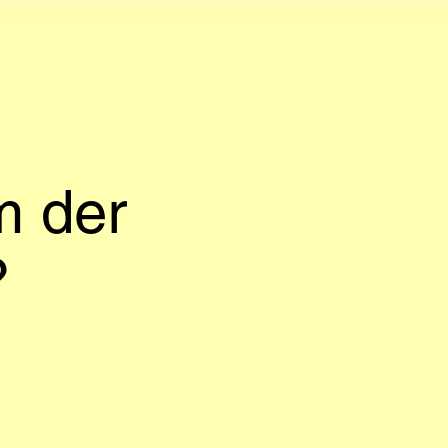
m der
?