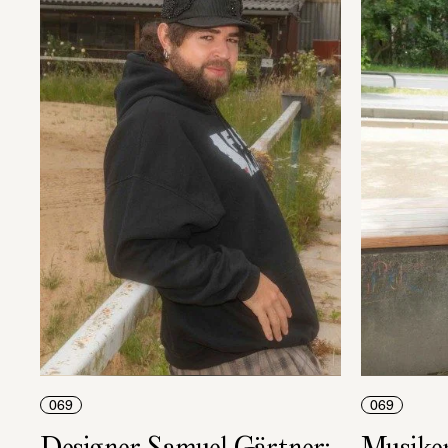
069
069