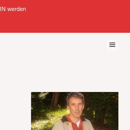
IN werden
view
Kontext