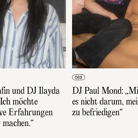
069
fin und DJ Ilayda 
DJ Paul Mond: „Mir
„Ich möchte 
es nicht darum, mei
ive Erfahrungen 
zu befriedigen“
r machen.“