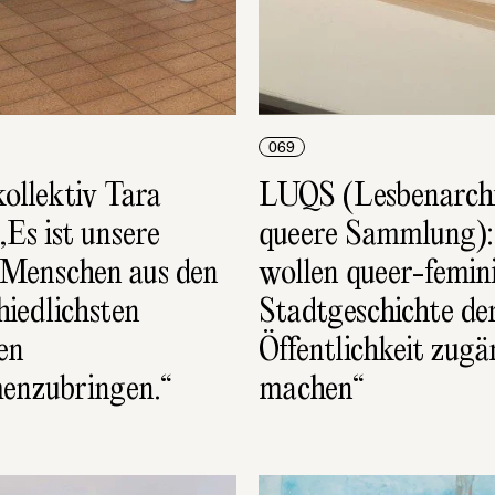
069
ollektiv Tara 
LUQS (Lesbenarchi
Es ist unsere 
queere Sammlung): 
 Menschen aus den 
wollen queer-femini
iedlichsten 
Stadtgeschichte der
en 
Öffentlichkeit zugän
enzubringen.“
machen“