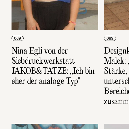
069
069
Nina Egli von der 
Designk
Siebdruckwerkstatt 
Malek: „
JAKOB&TATZE: „Ich bin 
Stärke,
eher der analoge Typ"
untersch
Bereich
zusamm