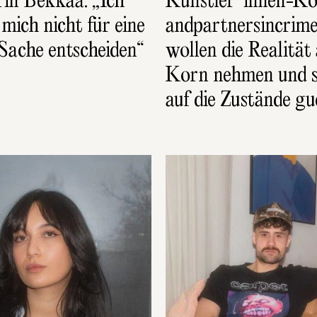
in Bekkaa: „Ich 
Künstler*innen-Kol
ich nicht für eine 
andpartnersincrime:
 Sache entscheiden“
wollen die Realität 
Korn nehmen und s
auf die Zustände g