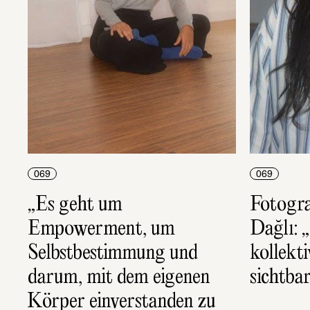
069
069
„Es geht um 
Fotogra
Empowerment, um 
Dağlı: 
Selbstbestimmung und 
kollekt
darum, mit dem eigenen 
sichtba
Körper einverstanden zu 