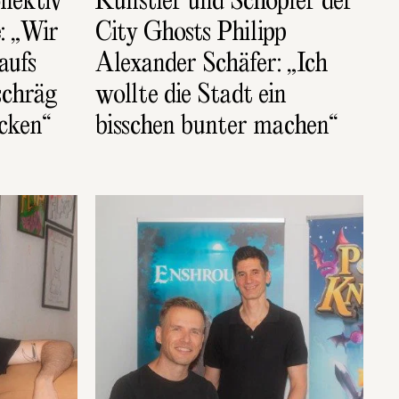
lektiv 
Künstler und Schöpfer der 
 „Wir 
City Ghosts Philipp 
aufs 
Alexander Schäfer: „Ich 
chräg 
wollte die Stadt ein 
ucken“
bisschen bunter machen“