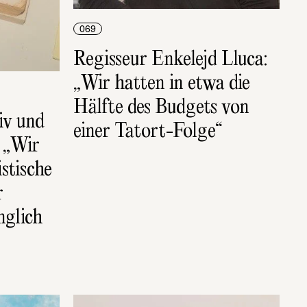
069
Regisseur Enkelejd Lluca: 
„Wir hatten in etwa die 
Hälfte des Budgets von 
v und 
einer Tatort-Folge“
„Wir 
stische 
 
glich 