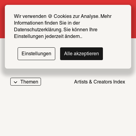
Sommer Special: Jetzt zum halben Preis 
SCHIRN FREUND*IN werden
Wir verwenden 🍪 Cookies zur Analyse. Mehr 
Informationen finden Sie in der 
Mehr erfahren
Datenschutzerklärung. Sie können Ihre 
Einstellungen jederzeit ändern..
Einstellungen
Alle akzeptieren
Themen
Artists & Creators Index
069