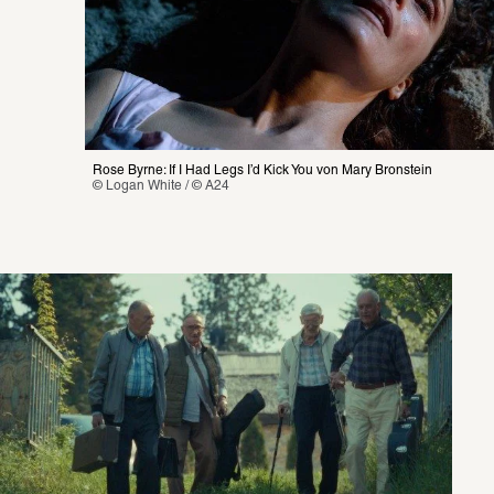
Rose Byrne: If I Had Legs I’d Kick You von Mary Bronstein
© Logan White / © A24