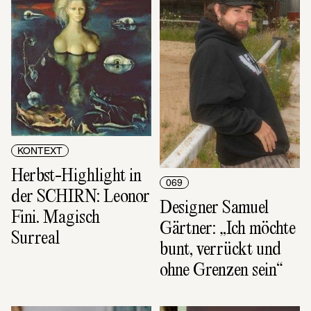
KONTEXT
Herbst-Highlight in 
069
der SCHIRN: Leonor 
Designer Samuel 
Fini. Magisch 
Gärtner: „Ich möchte 
Surreal
bunt, verrückt und 
ohne Grenzen sein“