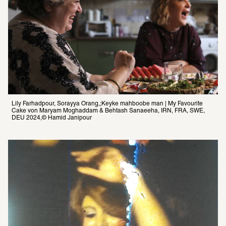
Lily Farhadpour, Sorayya Orang,;Keyke mahboobe man | My Favourite 
Cake von Maryam Moghaddam & Behtash Sanaeeha, IRN, FRA, SWE, 
DEU 2024,© Hamid Janipour