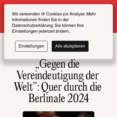
Sommer Special: Jetzt zum halben Preis 
SCHIRN FREUND*IN werden
Wir verwenden 🍪 Cookies zur Analyse. Mehr 
Informationen finden Sie in der 
Mehr erfahren
Datenschutzerklärung. Sie können Ihre 
Einstellungen jederzeit ändern..
Einstellungen
Alle akzeptieren
„Gegen die 
Vereindeutigung der 
Welt”: Quer durch die 
Berlinale 2024