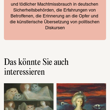
und tödli­cher Macht­miss­brauch in deut­schen 
Sicher­heits­be­hör­den, die Erfah­run­gen von 
Betrof­fe­nen, die Erin­ne­rung an die Opfer und 
die künst­le­ri­sche Über­set­zung von poli­ti­schen 
Diskur­sen
Das könnte Sie auch
interessieren