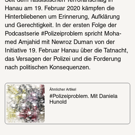
Seit dem rassis­ti­schen Terror­an­schlag in 
Hanau am 19. Februar 2020 kämp­fen die 
Hinter­blie­be­nen um Erin­ne­rung, Aufklä­rung 
und Gerech­tig­keit. In der ersten Folge der 
Podcast­se­rie #Polizeiproblem spricht Moha­
med Amjahid mit Newroz Duman von der 
Initia­tive 19. Februar Hanau über die Tatnacht, 
das Versa­gen der Poli­zei und die Forde­rung 
nach poli­ti­schen Konse­quen­zen.
Ähnlicher Artikel
#Polizeiproblem. Mit Daniela 
Hunold