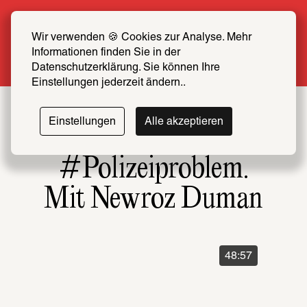
Sommer Special: Jetzt zum halben Preis 
SCHIRN FREUND*IN werden
Wir verwenden 🍪 Cookies zur Analyse. Mehr 
Informationen finden Sie in der 
Mehr erfahren
Datenschutzerklärung. Sie können Ihre 
Einstellungen jederzeit ändern..
Einstellungen
Alle akzeptieren
#Polizeiproblem.
Mit Newroz Duman
48:57