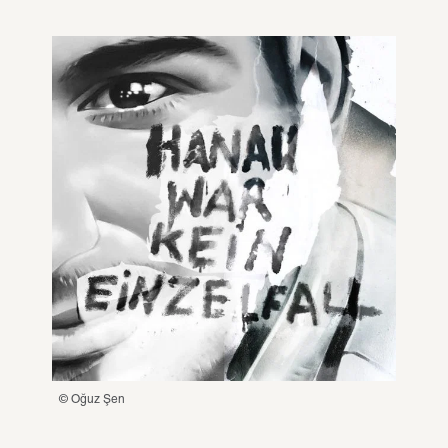
© Oğuz Şen