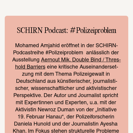
SCHIRN Podcast: #Polizeiproblem
Moha­med Amjahid eröff­net in der SCHIRN-
Podcast­reihe #Polizeiproblem  anläss­lich der 
Ausstel­lung 
Aernout Mik. Double Bind / Thres­
hold Barri­ers
 eine kriti­sche Ausein­an­der­set­
zung mit dem Thema Poli­zei­ge­walt in 
Deutsch­land aus künst­le­ri­scher, jour­na­lis­ti­
scher, wissen­schaft­li­cher und akti­vis­ti­scher 
Perspek­tive. Der Autor und Jour­na­list spricht 
mit Exper­tin­nen und Exper­ten, u.a. mit der 
Akti­vis­tin Newroz Duman von der „Initia­tive 
19. Februar Hanau“, der Poli­zei­for­sche­rin 
Daniela Hunold und der Jour­na­lis­tin Ayesha 
Khan. Im Fokus stehen struk­tu­relle Probleme 