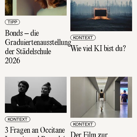
TIPP
Bonds – die 
KONTEXT
Graduiertenausstellung 
Wie viel KI bist du?
der Städelschule 
2026
KONTEXT
KONTEXT
3 Fragen an Occitane 
Der Film zur 