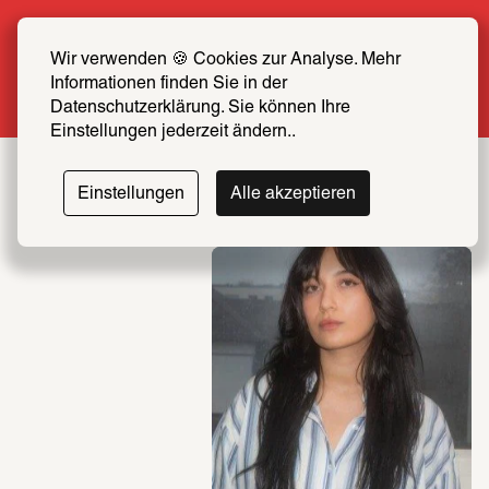
Sommer Special: Jetzt zum halben Preis 
SCHIRN FREUND*IN werden
Wir verwenden 🍪 Cookies zur Analyse. Mehr 
Informationen finden Sie in der 
Mehr erfahren
Datenschutzerklärung. Sie können Ihre 
Einstellungen jederzeit ändern..
Einstellungen
Alle akzeptieren