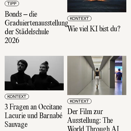
TIPP
Bonds – die 
KONTEXT
Graduiertenausstellung 
Wie viel KI bist du?
der Städelschule 
2026
KONTEXT
KONTEXT
3 Fragen an Occitane 
Der Film zur 
Lacurie und Barnabé 
Ausstellung: The 
Sauvage
World Through AI