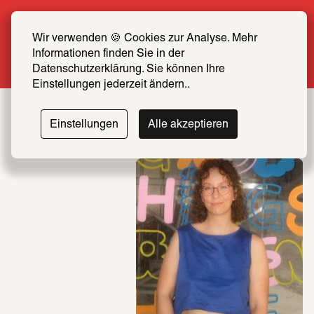
Sommer Special: Jetzt zum halben Preis 
SCHIRN FREUND*IN werden
Wir verwenden 🍪 Cookies zur Analyse. Mehr 
Informationen finden Sie in der 
Mehr erfahren
Datenschutzerklärung. Sie können Ihre 
Einstellungen jederzeit ändern..
Einstellungen
Alle akzeptieren