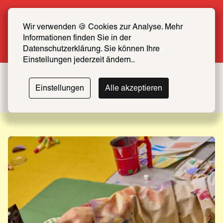
Sommer Special: Jetzt zum halben Preis 
SCHIRN FREUND*IN werden
Wir verwenden 🍪 Cookies zur Analyse. Mehr 
Informationen finden Sie in der 
Mehr erfahren
Datenschutzerklärung. Sie können Ihre 
Einstellungen jederzeit ändern..
Einstellungen
Alle akzeptieren
VVK gestartet!
Bis 20. September
Leonor
The
World
Fini
Through
Zur Ausstellung