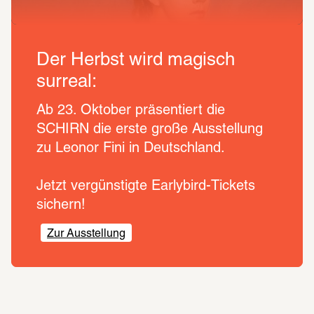
Der Herbst wird magisch
surreal:
Ab 23. Oktober präsentiert die 
SCHIRN die erste große Ausstellung 
zu Leonor Fini in Deutschland. 
Jetzt vergünstigte Earlybird-Tickets 
sichern!
Zur Ausstellung