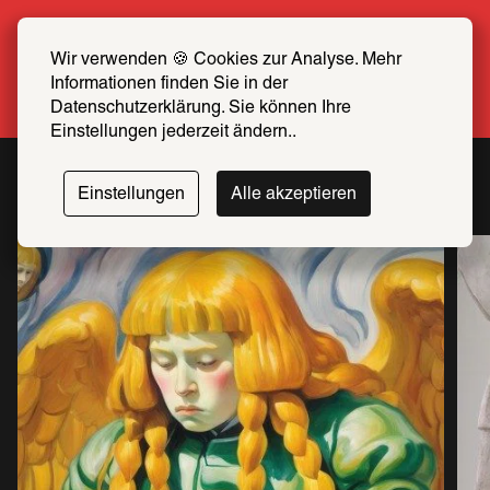
Sommer Special: Jetzt zum halben Preis 
SCHIRN FREUND*IN werden
Wir verwenden 🍪 Cookies zur Analyse. Mehr 
Informationen finden Sie in der 
Mehr erfahren
Datenschutzerklärung. Sie können Ihre 
Einstellungen jederzeit ändern..
Programm
Einstellungen
Alle akzeptieren