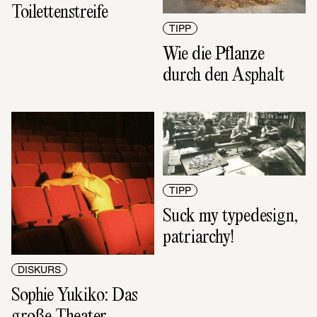
Toilettenstreife
TIPP
Wie die Pflanze 
durch den Asphalt
TIPP
Suck my typedesign, 
patriarchy!
DISKURS
Sophie Yukiko: Das 
große Theater