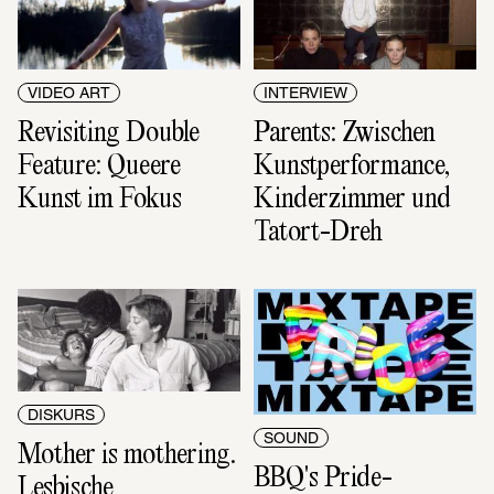
VIDEO ART
INTERVIEW
Revisiting Double 
Parents: Zwischen 
Feature: Queere 
Kunstperformance, 
Kunst im Fokus
Kinderzimmer und 
Tatort-Dreh
DISKURS
SOUND
Mother is mothering. 
BBQ's Pride-
Lesbische 