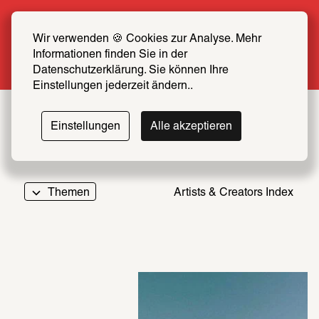
Sommer Special: Jetzt zum halben Preis 
SCHIRN FREUND*IN werden
Wir verwenden 🍪 Cookies zur Analyse. Mehr 
Informationen finden Sie in der 
Mehr erfahren
Datenschutzerklärung. Sie können Ihre 
Einstellungen jederzeit ändern..
Einstellungen
Alle akzeptieren
Themen
Artists & Creators Index
069