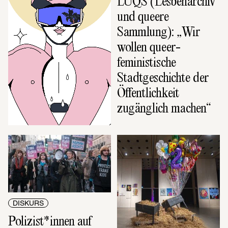
In the Mood for 
LUQS (Lesbenarchiv 
Lycra
und queere 
Sammlung): „Wir 
wollen queer-
feministische 
Stadtgeschichte der 
Öffentlichkeit 
zugänglich machen“
DISKURS
Polizist*innen auf 