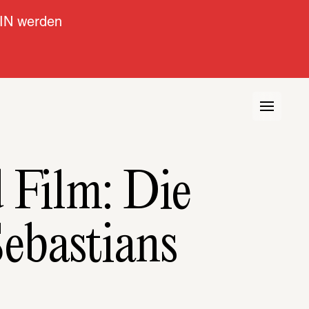
IN werden
 Film: Die 
Sebastians