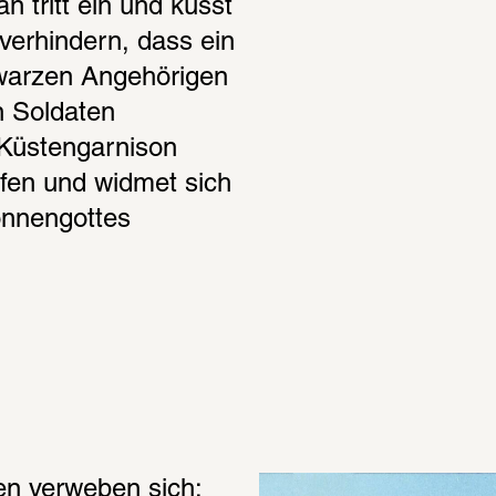
 tritt ein und küsst 
verhindern, dass ein 
warzen Angehörigen 
 Soldaten 
 Küstengarnison 
fen und widmet sich 
nnengottes 
n verweben sich: 