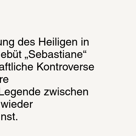
ung des Heiligen in 
büt „Sebastiane“ 
ftliche Kontroverse 
e 
 Legende zwischen 
wieder 
nst.