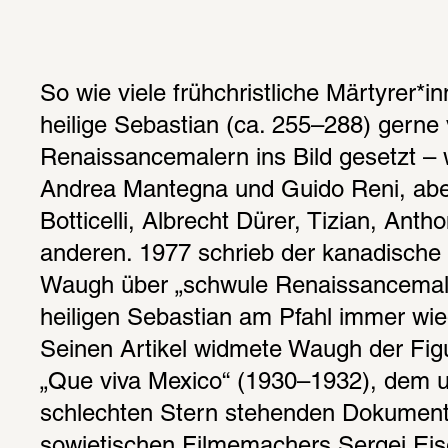
So wie viele frühchristliche Märtyrer*i
heilige Sebastian (ca. 255–288) gerne 
Renaissancemalern ins Bild gesetzt – w
Andrea Mantegna und Guido Reni, abe
Botticelli, Albrecht Dürer, Tizian, Anth
anderen. 1977 schrieb der kanadische 
Waugh über „schwule Renaissancemaler
heiligen Sebastian am Pfahl immer wied
Seinen Artikel widmete Waugh der Figur
„Que viva Mexico“ (1930–1932), dem u
schlechten Stern stehenden Dokumenta
sowjetischen Filmemachers Sergei Eise