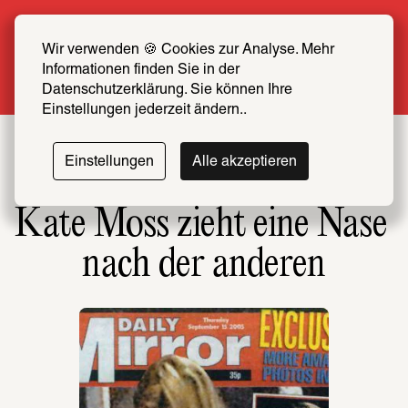
Sommer Special: Jetzt zum halben Preis 
SCHIRN FREUND*IN werden
Wir verwenden 🍪 Cookies zur Analyse. Mehr 
Informationen finden Sie in der 
Mehr erfahren
Datenschutzerklärung. Sie können Ihre 
Einstellungen jederzeit ändern..
Einstellungen
Alle akzeptieren
Kate Moss zieht eine Nase 
nach der anderen