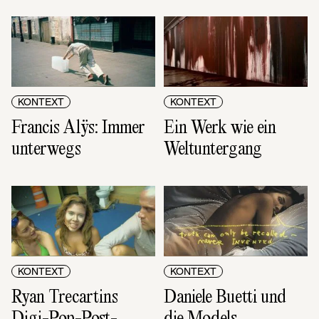
KONTEXT
KONTEXT
Francis Alÿs: Immer 
Ein Werk wie ein 
unterwegs
Weltuntergang
KONTEXT
KONTEXT
Ryan Trecartins 
Daniele Buetti und 
Digi-Pop-Post-
die Models