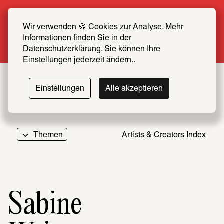
Sommer Special: Jetzt zum halben Preis 
SCHIRN FREUND*IN werden
Wir verwenden 🍪 Cookies zur Analyse. Mehr 
Informationen finden Sie in der 
Mehr erfahren
Datenschutzerklärung. Sie können Ihre 
Einstellungen jederzeit ändern..
Einstellungen
Alle akzeptieren
Themen
Artists & Creators Index
069
Sabine