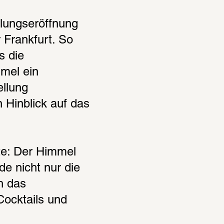
lungseröffnung 
rankfurt. So 
 die 
el ein 
llung 
Hinblick auf das 
e: Der Himmel 
e nicht nur die 
 das 
ocktails und 