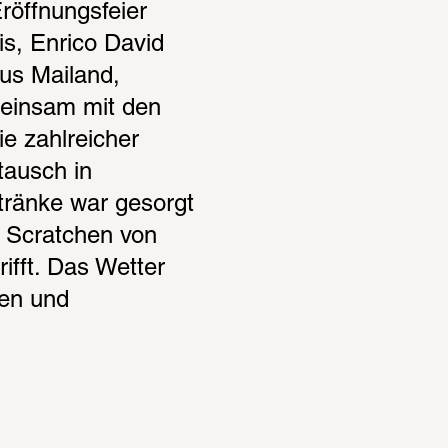
röffnungsfeier 
s, Enrico David 
s Mailand, 
einsam mit den 
e zahlreicher 
ausch in 
ränke war gesorgt 
 Scratchen von 
fft. Das Wetter 
en und 