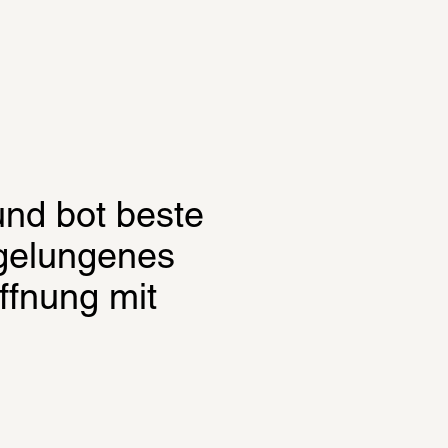
nd bot beste 
gelungenes 
fnung mit 