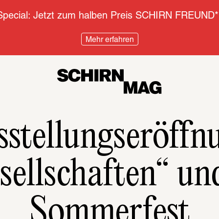
pecial: Jetzt zum halben Preis SCHIRN FREUND*
Mehr erfahren
stellungseröffn
sellschaften“ u
Sommerfest