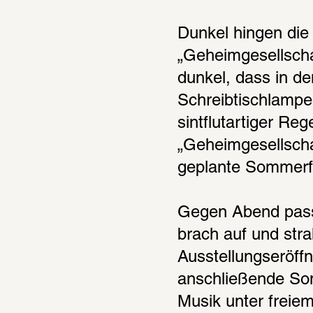
Dunkel hingen die
„Geheimgesellsch
dunkel, dass in d
Schreibtischlampe
sintflutartiger Re
„Geheimgesellschaf
geplante Sommerfe
Gegen Abend passi
brach auf und stra
Ausstellungseröff
anschließende Som
Musik unter freie