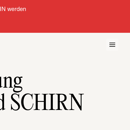
IN werden
ung 
nd SCHIRN 