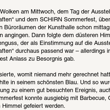
 Wolken am Mittwoch, dem Tag der Ausstel
aften“ und dem SCHIRN Sommerfest, über F
en Büroräumen der Kunsthalle schon mittags
n angingen. Dann folgte dem düsteren Himm
genguss, der als Einstimmung auf die Ausste
ten“ durchaus passend war – allerdings in 
st Anlass zu Besorgnis gab.
erte, womit niemand mehr gerechnet hatt
hlte in seinem schönsten Blau. Und so wurd
nung zu einem gut besuchten Ereignis, auch
merfest konnte ausgiebig mit Barbecue, C
m Himmel gefeiert werden.