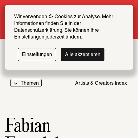
Sommer Special: Jetzt zum halben Preis 
SCHIRN FREUND*IN werden
Wir verwenden 🍪 Cookies zur Analyse. Mehr 
Informationen finden Sie in der 
Mehr erfahren
Datenschutzerklärung. Sie können Ihre 
Einstellungen jederzeit ändern..
Einstellungen
Alle akzeptieren
Themen
Artists & Creators Index
069
Fabian