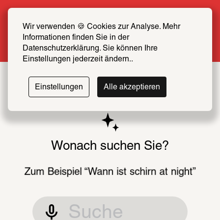
Sommer Special: Jetzt zum halben Preis 
SCHIRN FREUND*IN werden
Wir verwenden 🍪 Cookies zur Analyse. Mehr 
Informationen finden Sie in der 
Mehr erfahren
Datenschutzerklärung. Sie können Ihre 
Einstellungen jederzeit ändern..
Einstellungen
Alle akzeptieren
Wonach suchen Sie?
Zum Beispiel “Wann ist schirn at night”
Oder „Am Mittwoch“
Finden Sie Ihre Themen mit unserer neuen Suche