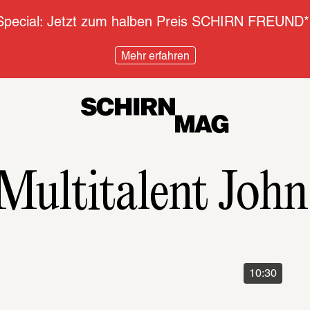
pecial: Jetzt zum halben Preis SCHIRN FREUND*
Mehr erfahren
s Multitalent Jo
10:30