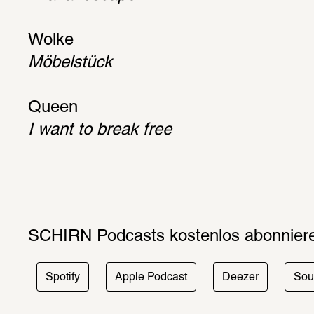
Wolke
Möbel­stück
Queen
I want to break free
SCHIRN Podcasts kosten­los abon­nie­re
Spotify
Apple Podcast
Deezer
Sou