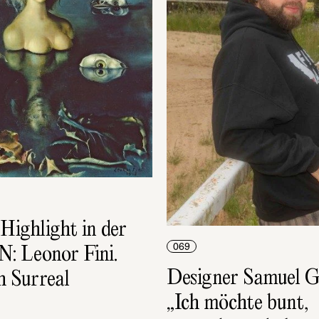
Highlight in der 
 Leonor Fini. 
069
Designer Samuel Gä
 Surreal
„Ich möchte bunt, 