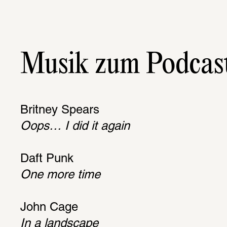
Musik zum Podcas
Brit­ney Spears
Oops… I did it again
Daft Punk
One more time
John Cage
In a land­scape