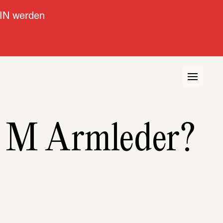
IN werden
hn M Armleder?