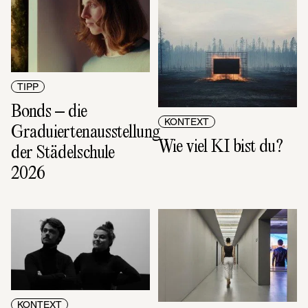
TIPP
Bonds – die 
KONTEXT
Graduiertenausstellung 
Wie viel KI bist du?
der Städelschule 
2026
KONTEXT