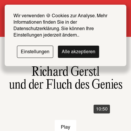
Sommer Special: Jetzt zum halben Preis 
SCHIRN FREUND*IN werden
Wir verwenden 🍪 Cookies zur Analyse. Mehr 
Informationen finden Sie in der 
Mehr erfahren
Datenschutzerklärung. Sie können Ihre 
Einstellungen jederzeit ändern..
Einstellungen
Alle akzeptieren
Richard Gerstl
und der Fluch des Genies
10:50
Play