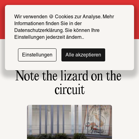
Sommer Special: Jetzt zum halben Preis 
SCHIRN FREUND*IN werden
Wir verwenden 🍪 Cookies zur Analyse. Mehr 
Informationen finden Sie in der 
Mehr erfahren
Datenschutzerklärung. Sie können Ihre 
Einstellungen jederzeit ändern..
Einstellungen
Alle akzeptieren
Note the lizard on the 
circuit