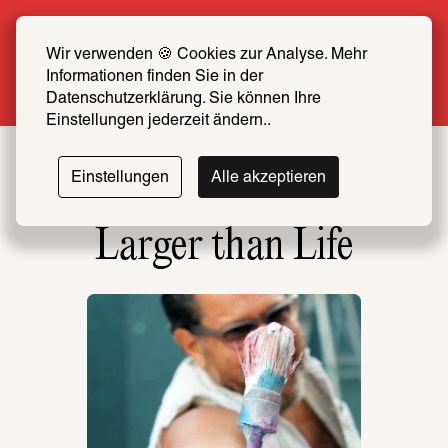
Sommer Special: Jetzt zum halben Preis 
SCHIRN FREUND*IN werden
Wir verwenden 🍪 Cookies zur Analyse. Mehr 
Informationen finden Sie in der 
Mehr erfahren
Datenschutzerklärung. Sie können Ihre 
Einstellungen jederzeit ändern..
Einstellungen
Alle akzeptieren
Larger than Life