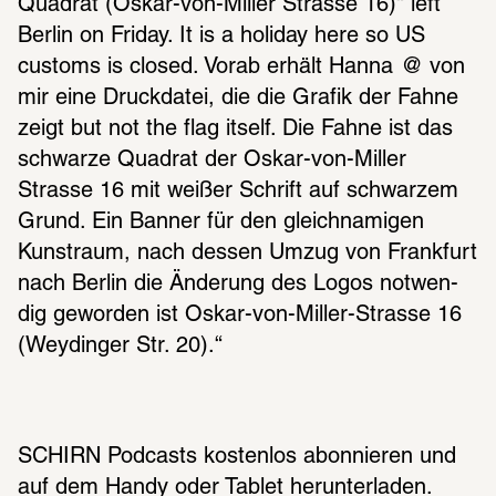
Quadrat (Oskar-von-Miller Strasse 16)“ left 
Berlin on Friday. It is a holi­day here so US 
cust­oms is closed. Vorab erhält Hanna  @ von 
mir eine Druck­da­tei, die die Grafik der Fahne 
zeigt but not the flag itself. Die Fahne ist das 
schwarze Quadrat der Oskar-von-Miller 
Strasse 16 mit weißer Schrift auf schwar­zem 
Grund. Ein Banner für den gleich­na­mi­gen 
Kunst­raum, nach dessen Umzug von Frank­furt 
nach Berlin die Ände­rung des Logos notwen­
dig gewor­den ist Oskar-von-Miller-Strasse 16 
(Weydin­ger Str. 20).“
SCHIRN Podcasts kosten­los abon­nie­ren und
auf dem Handy oder Tablet herun­ter­la­den.