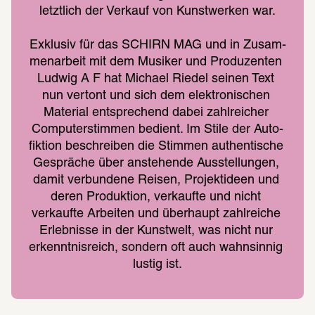
letzt­lich der Verkauf von Kunst­wer­ken war.
Exklu­siv für das SCHIRN MAG und in Zusam­
men­ar­beit mit dem Musi­ker und Produ­zen­ten 
Ludwig A F hat Michael Riedel seinen Text 
nun vertont und sich dem elek­tro­ni­schen 
Mate­rial entspre­chend dabei zahl­rei­cher 
Compu­ter­stim­men bedient. Im Stile der Auto­
fik­tion beschrei­ben die Stim­men authen­ti­sche 
Gesprä­che über anste­hende Ausstel­lun­gen, 
damit verbun­dene Reisen, Projekt­ideen und 
deren Produk­tion, verkaufte und nicht 
verkaufte Arbei­ten und über­haupt zahl­rei­che 
Erleb­nisse in der Kunst­welt, was nicht nur 
erkennt­nis­reich, sondern oft auch wahn­sin­nig 
lustig ist.