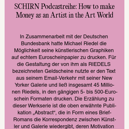
SCHIRN Podcastreihe: How to make
Money as an Artist in the Art World
In Zusam­men­ar­beit mit der Deut­schen 
Bundes­bank hatte Michael Riedel die 
Möglich­keit seine künst­le­ri­schen Graphi­ken 
auf echtem Euro­schein­pa­pier zu drucken. Für 
die Gestal­tung der von ihm als RIEDELS 
bezeich­ne­ten Geld­scheine nutzte er den Text 
aus seinem Email-Verkehr mit seiner New 
Yorker Gale­rie und ließ insge­samt 45 Millio­
nen Riedels, in den gängi­gen 5- bis 500-Euro­
schein Forma­ten drucken. Die Erzäh­lung zu 
dieser Werk­se­rie ist die oben erwähnte Publi­
ka­tion „Abstract“, die in Form eines Brief-
Romans die Korre­spon­denz zwischen Künst­
ler und Gale­rie wieder­gibt, deren Moti­va­tion 