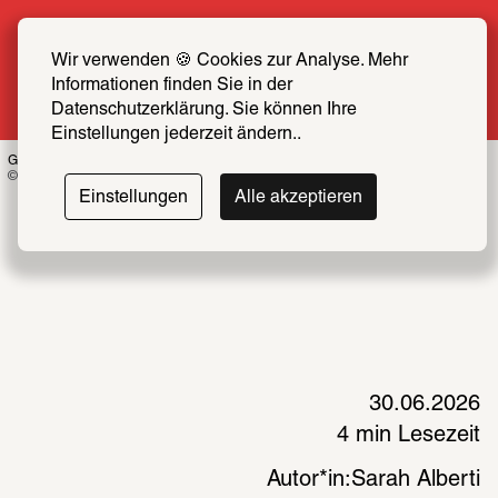
Sommer Special: Jetzt zum halben Preis 
SCHIRN FREUND*IN werden
Wir verwenden 🍪 Cookies zur Analyse. Mehr 
Informationen finden Sie in der 
Mehr erfahren
Datenschutzerklärung. Sie können Ihre 
Einstellungen jederzeit ändern..
Gabriele Stötzer, Die unbotmäßige Frau, 2022, Courtesy: Gabriele Stötzer
© VG Bild-Kunst, Bonn 2026 
Einstellungen
Alle akzeptieren
30.06.2026
4 min Lesezeit
Autor*in:
Sarah Alberti