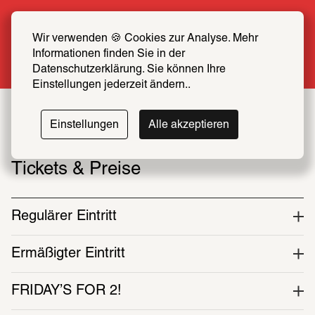
Sommer Special: Jetzt zum halben Preis 
SCHIRN FREUND*IN werden
Wir verwenden 🍪 Cookies zur Analyse. Mehr 
Informationen finden Sie in der 
Mehr erfahren
Datenschutzerklärung. Sie können Ihre 
Einstellungen jederzeit ändern..
Einstellungen
Alle akzeptieren
Tickets & Preise
Regulärer Eintritt
Ermäßigter Eintritt
FRIDAY’S FOR 2!