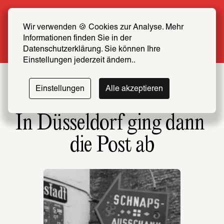
Sommer Special: Jetzt zum halben Preis 
SCHIRN FREUND*IN werden
Wir verwenden 🍪 Cookies zur Analyse. Mehr 
Informationen finden Sie in der 
Mehr erfahren
Datenschutzerklärung. Sie können Ihre 
Einstellungen jederzeit ändern..
Einstellungen
Alle akzeptieren
In Düsseldorf ging dann 
die Post ab