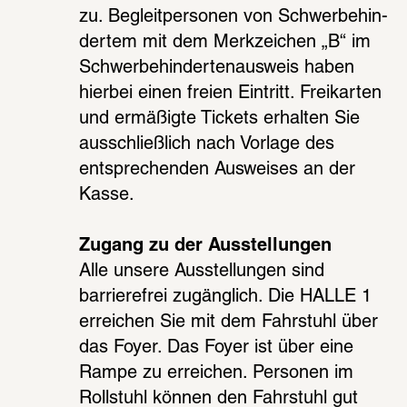
zu. Begleit­per­so­nen von Schwer­be­hin­
der­tem mit dem Merk­zei­chen „B“ im 
Schwer­be­hin­der­ten­aus­weis haben 
hier­bei einen freien Eintritt. Frei­kar­ten 
und ermä­ßigte Tickets erhal­ten Sie 
ausschließ­lich nach Vorlage des 
entspre­chen­den Auswei­ses an der 
Kasse.
Zugang zu der Ausstellungen
Alle unsere Ausstellungen sind 
barrierefrei zugänglich. Die HALLE 1 
erreichen Sie mit dem Fahrstuhl über 
das Foyer. Das Foyer ist über eine 
Rampe zu erreichen. Personen im 
Rollstuhl können den Fahrstuhl gut 