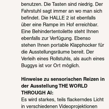
benutzen. Die Tasten sind niedrig. Der 
Fahrstuhl sagt immer an wo man sich 
befindet. Die HALLE 2 ist ebenfalls 
über eine Rampe im Hof erreichbar. 
Eine Behin­der­ten­toi­lette steht Ihnen 
eben­falls zur Verfü­gung. Ebenso 
stehen Ihnen porta­ble Klap­pho­cker für 
die Ausstel­lungs­räume bereit. Der 
Verleih eines Roll­stuhls, als auch eines 
Buggys ist vor Ort möglich. 
Hinweise zu sensorischen Reizen in 
der Ausstellung THE WORLD 
THROUGH AI: 
Es wird starkes, teils flackerndes Licht 
in verschiedenen Videoprojektionen 