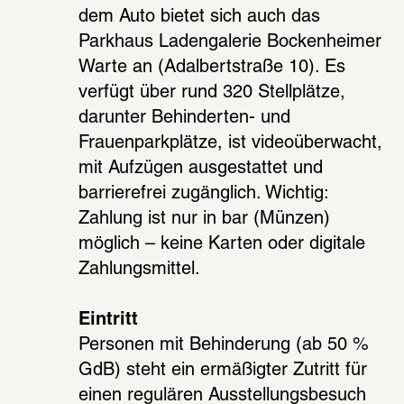
dem Auto bietet sich auch das 
Parkhaus Ladengalerie Bockenheimer 
Warte an (Adalbertstraße 10). Es 
verfügt über rund 320 Stellplätze, 
darunter Behinderten- und 
Frauenparkplätze, ist videoüberwacht, 
mit Aufzügen ausgestattet und 
barrierefrei zugänglich. Wichtig: 
Zahlung ist nur in bar (Münzen) 
möglich – keine Karten oder digitale 
Zahlungsmittel. 
Eintritt 
Perso­nen mit Behin­de­rung (ab 50 % 
GdB) steht ein ermä­ßig­ter Zutritt für 
einen regu­lä­ren Ausstel­lungs­be­such 