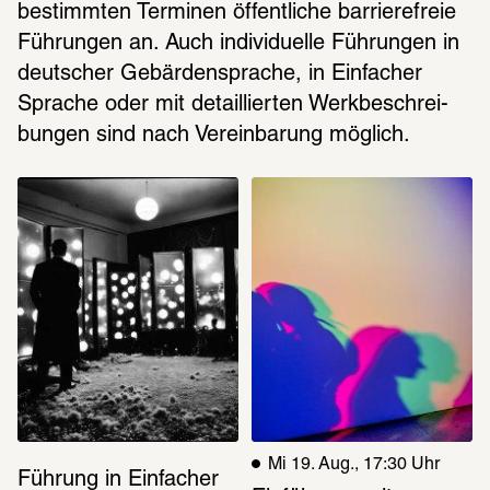
bestimm­ten Termi­nen öffent­li­che barrie­re­freie 
Führun­gen an. Auch indi­vi­du­elle Führun­gen in 
deut­scher Gebär­den­spra­che, in Einfacher 
Spra­che oder mit detail­lier­ten Werk­be­schrei­
bun­gen sind nach Verein­ba­rung möglich. 
Mi 19. Aug., 17:30 Uhr
Führung in Einfacher 