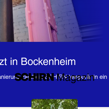
tzt in Bockenheim
SCHIRN
 Magazin
rung zieht die SCHIRN temporär in ein n