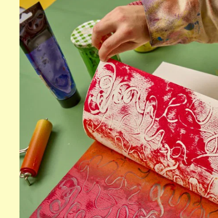
World
Fini
Through
Zur Ausstellung
AI
Zur Ausstellung