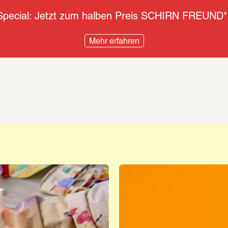
pecial: Jetzt zum halben Preis SCHIRN FREUND*
Mehr erfahren