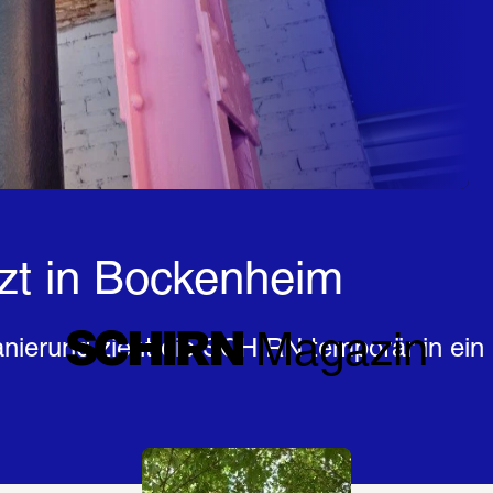
tzt in Bockenheim
SCHIRN
 Magazin
rung zieht die SCHIRN temporär in ein n