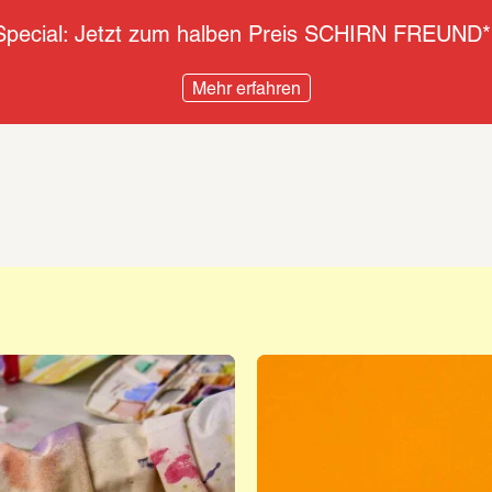
pecial: Jetzt zum halben Preis SCHIRN FREUND*
Mehr erfahren