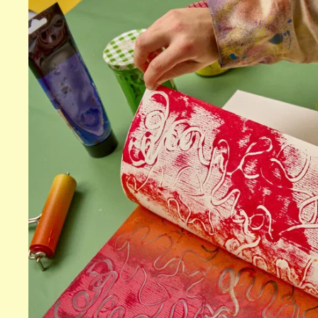
World
Fini
Through
Zur Ausstellung
AI
Zur Ausstellung