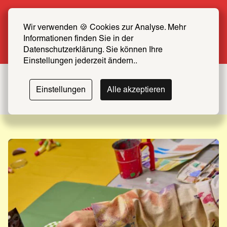
Sommer Special: Jetzt zum halben Preis 
SCHIRN FREUND*IN werden
Wir verwenden 🍪 Cookies zur Analyse. Mehr 
Informationen finden Sie in der 
Mehr erfahren
Datenschutzerklärung. Sie können Ihre 
Einstellungen jederzeit ändern..
Einstellungen
Alle akzeptieren
VVK gestartet!
Bis 20. September
Leonor
The
World
Fini
Through
Zur Ausstellung