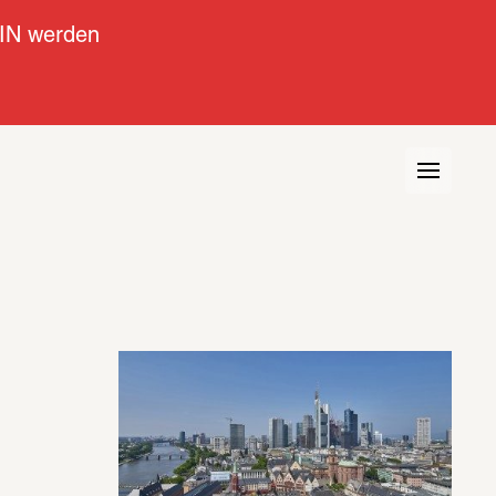
IN werden
view
Kontext