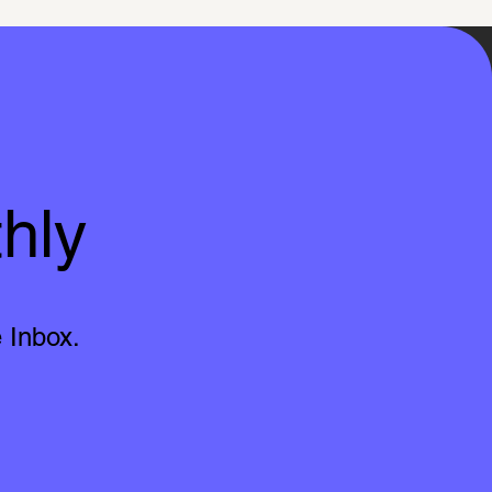
hly
 Inbox.