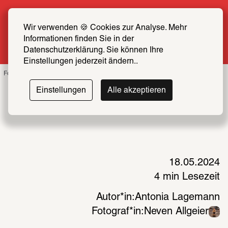
Sommer Special: Jetzt zum halben Preis 
SCHIRN FREUND*IN werden
Wir verwenden 🍪 Cookies zur Analyse. Mehr 
Informationen finden Sie in der 
Mehr erfahren
Datenschutzerklärung. Sie können Ihre 
Einstellungen jederzeit ändern..
Foto: Neven Allgeier 
Einstellungen
Alle akzeptieren
18.05.2024
4 min Lesezeit
Autor*in:
Antonia Lagemann
Fotograf*in:
Neven Allgeier