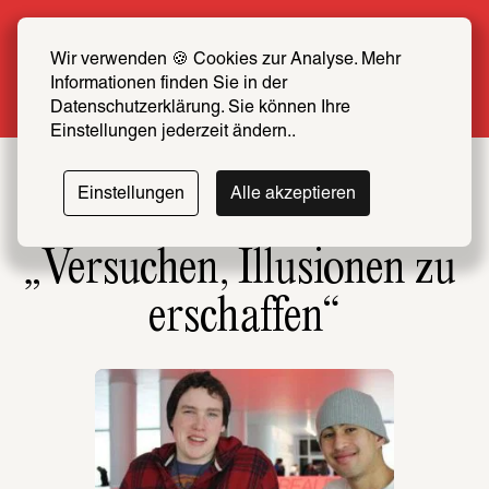
Sommer Special: Jetzt zum halben Preis 
SCHIRN FREUND*IN werden
Wir verwenden 🍪 Cookies zur Analyse. Mehr 
Informationen finden Sie in der 
Mehr erfahren
Datenschutzerklärung. Sie können Ihre 
Einstellungen jederzeit ändern..
Einstellungen
Alle akzeptieren
„Versuchen, Illusionen zu 
erschaffen“