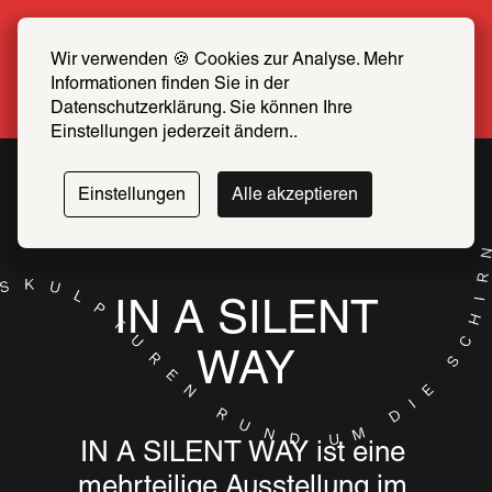
Sommer Special: Jetzt zum halben Preis 
SCHIRN FREUND*IN werden
Wir verwenden 🍪 Cookies zur Analyse. Mehr 
Informationen finden Sie in der 
Mehr erfahren
Datenschutzerklärung. Sie können Ihre 
Einstellungen jederzeit ändern..
Einstellungen
Alle akzeptieren
IN A SILENT
WAY
IN A SILENT WAY ist eine 
mehrteilige Ausstellung im 