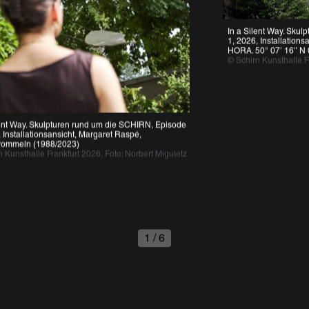
In a Silent Way. Skulpt
1, 2026, Installationsan
HORA. 50° 07′ 16″ N 08
© Schirn Kunsthalle Fra
nt Way. Skulpturen rund um die SCHIRN, Episode 
nstallationsansicht, Margaret Raspé, 
mmeln (1988/2023)
unsthalle Frankfurt 2026, Foto: Norbert Miguletz 
1
/
6