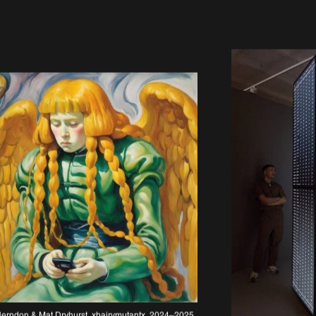
ndon & Mat Dryhurst, xhairymutantx, 2024–2025, 