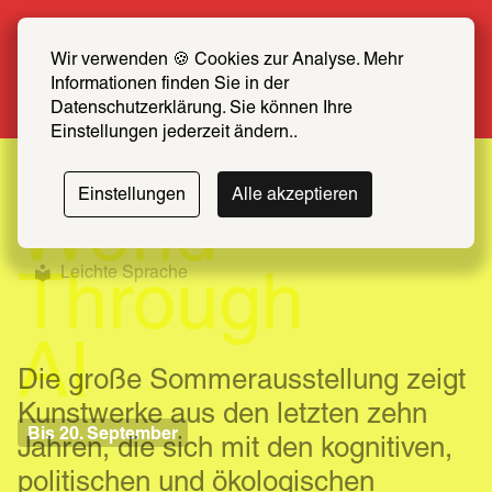
Sommer Special: Jetzt zum halben Preis 
SCHIRN FREUND*IN werden
Wir verwenden 🍪 Cookies zur Analyse. Mehr 
Informationen finden Sie in der 
Mehr erfahren
Datenschutzerklärung. Sie können Ihre 
Einstellungen jederzeit ändern..
The
Einstellungen
Alle akzeptieren
World
Leichte Sprache
Through
AI
Die große Sommerausstellung zeigt 
Kunstwerke aus den letzten zehn 
Bis 20. September
Jahren, die sich mit den kognitiven, 
politischen und ökologischen 