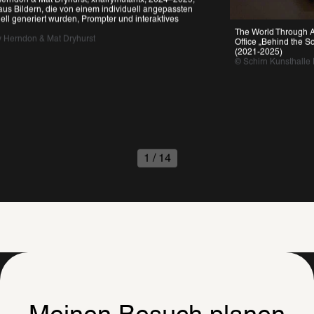
 Bildern, die von einem individuell angepassten 
 generiert wurden, Prompter und interaktives 
The World Through AI, 2
erndon & Mat Dryhurst 
Office „Behind the Scre
(2021-2025)
© Schirn Kunsthalle Fra
1
/
14