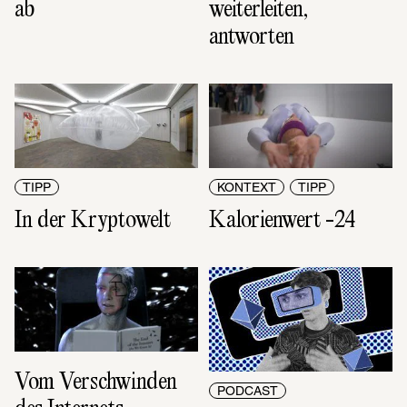
ab
weiterleiten, 
antworten
TIPP
KONTEXT
TIPP
In der Kryptowelt
Kalorienwert -24
Vom Verschwinden 
PODCAST