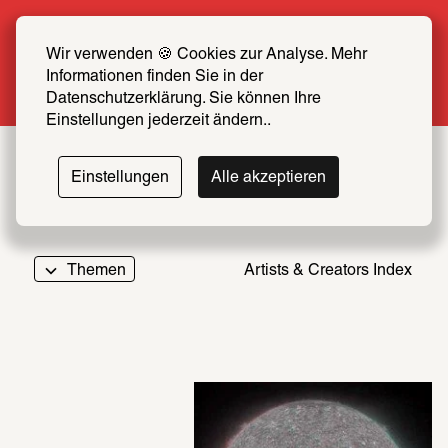
Sommer Special: Jetzt zum halben Preis 
SCHIRN FREUND*IN werden
Wir verwenden 🍪 Cookies zur Analyse. Mehr 
Informationen finden Sie in der 
Mehr erfahren
Datenschutzerklärung. Sie können Ihre 
Einstellungen jederzeit ändern..
Einstellungen
Alle akzeptieren
Themen
Artists & Creators Index
069