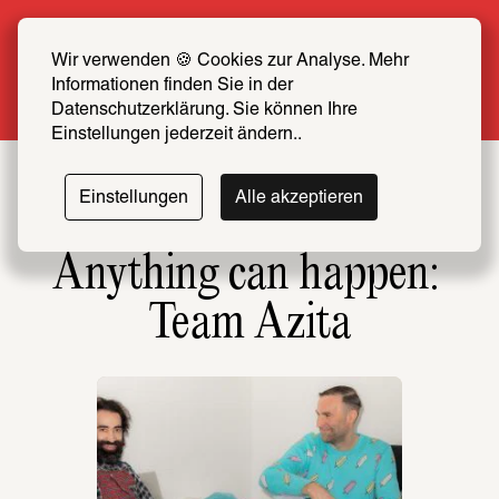
Sommer Special: Jetzt zum halben Preis 
SCHIRN FREUND*IN werden
Wir verwenden 🍪 Cookies zur Analyse. Mehr 
Informationen finden Sie in der 
Mehr erfahren
Datenschutzerklärung. Sie können Ihre 
Einstellungen jederzeit ändern..
Einstellungen
Alle akzeptieren
Anything can happen: 
Team Azita