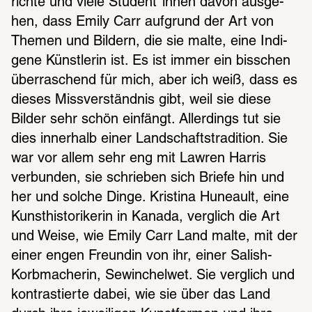
richte und viele Student*innen davon ausge­
hen, dass Emily Carr aufgrund der Art von 
Themen und Bildern, die sie malte, eine Indi­
gene Künst­le­rin ist. Es ist immer ein biss­chen 
über­ra­schend für mich, aber ich weiß, dass es 
dieses Miss­ver­ständ­nis gibt, weil sie diese 
Bilder sehr schön einfängt. Aller­dings tut sie 
dies inner­halb einer Land­schaft­s­tra­di­tion. Sie 
war vor allem sehr eng mit Lawren Harris 
verbun­den, sie schrie­ben sich Briefe hin und 
her und solche Dinge. Kris­tina Hune­ault, eine 
Kunst­his­to­ri­ke­rin in Kanada, verglich die Art 
und Weise, wie Emily Carr Land malte, mit der 
einer engen Freun­din von ihr, einer Salish-
Korb­ma­che­rin, Sewin­chel­wet. Sie verglich und 
kontras­tierte dabei, wie sie über das Land 