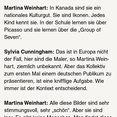
Martina Weinhart:
 In Kanada sind sie ein 
natio­na­les Kultur­gut. Sie sind Ikonen. Jedes 
Kind kennt sie. In der Schule lernen sie über 
Picasso und sie lernen über die „Group of 
Seven“.
Sylvia Cunningham:
 Das ist in Europa nicht 
der Fall, hier sind die Maler, so Martina Wein­
hart, ziem­lich unbe­kannt. Aber das Kollek­tiv 
zum ersten Mal einem deut­schen Publi­kum zu 
präsen­tie­ren, ist eine kniff­lige Aufgabe. Wie 
immer ist der Kontext entschei­dend.
Martina Weinhart:
 Alle diese Bilder sind sehr 
stim­mungs­voll, sehr „schön“. Aber sie sind 