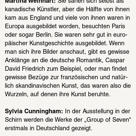
Martina Weinhart:
 Sie sahen sich selbst als 
kana­di­sche Künst­ler, aber die Hälfte von ihnen 
kam aus England und viele von ihnen waren in 
Europa ausge­bil­det worden, besuch­ten Paris 
oder sogar Berlin. Sie waren sehr gut in euro­
päi­scher Kunst­ge­schichte ausge­bil­det. Wenn 
man sich ihre Bilder anschaut, gibt es gewisse 
Anklänge an die deut­sche Roman­tik, Caspar 
David Fried­rich zum Beispiel, oder man findet 
gewisse Bezüge zur fran­zö­si­schen und natür­
lich skan­di­na­vi­schen Kunst, das waren also die 
Wurzeln, auf denen ihre Kunst beruhte.
Sylvia Cunningham:
 In der Ausstel­lung in der 
Schirn werden die Werke der „Group of Seven“ 
erst­mals in Deutsch­land gezeigt.