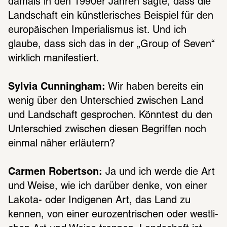
damals in den 1990er Jahren sagte, dass die 
Land­schaft ein künst­le­ri­sches Beispiel für den 
euro­päi­schen Impe­ria­lis­mus ist. Und ich 
glaube, dass sich das in der „Group of Seven“ 
wirk­lich mani­fes­tiert.
Sylvia Cunningham:
 Wir haben bereits ein 
wenig über den Unter­schied zwischen Land 
und Land­schaft gespro­chen. Könn­test du den 
Unter­schied zwischen diesen Begrif­fen noch 
einmal näher erläu­tern?
Carmen Robertson:
 Ja und ich werde die Art 
und Weise, wie ich darüber denke, von einer 
Lakota- oder Indi­ge­nen Art, das Land zu 
kennen, von einer euro­zen­tri­schen oder west­li­