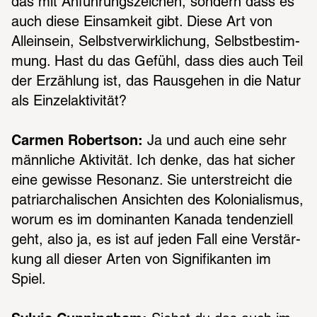
das mit Anfüh­rungs­zei­chen, sondern dass es 
auch diese Einsam­keit gibt. Diese Art von 
Allein­sein, Selbst­ver­wirk­li­chung, Selbst­be­stim­
mung. Hast du das Gefühl, dass dies auch Teil 
der Erzäh­lung ist, das Raus­ge­hen in die Natur 
als Einzel­ak­ti­vi­tät?
Carmen Robertson:
 Ja und auch eine sehr 
männ­li­che Akti­vi­tät. Ich denke, das hat sicher 
eine gewisse Reso­nanz. Sie unter­streicht die 
patri­ar­cha­li­schen Ansich­ten des Kolo­nia­lis­mus, 
worum es im domi­nan­ten Kanada tenden­zi­ell 
geht, also ja, es ist auf jeden Fall eine Verstär­
kung all dieser Arten von Signi­fi­kan­ten im 
Spiel.