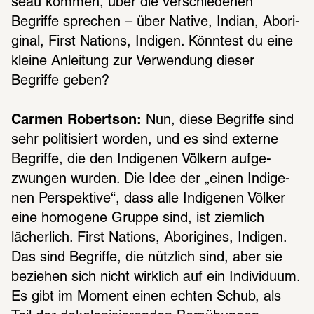
seau kommen, über die verschie­de­nen 
Begriffe spre­chen – über Native, Indian, Abori­
gi­nal, First Nati­ons, Indi­gen. Könn­test du eine 
kleine Anlei­tung zur Verwen­dung dieser 
Begriffe geben?
Carmen Robertson:
 Nun, diese Begriffe sind 
sehr poli­ti­siert worden, und es sind externe 
Begriffe, die den Indi­ge­nen Völkern aufge­
zwun­gen wurden. Die Idee der „einen Indi­ge­
nen Perspek­tive“, dass alle Indi­ge­nen Völker 
eine homo­gene Gruppe sind, ist ziem­lich 
lächer­lich. First Nati­ons, Abori­gi­nes, Indi­gen. 
Das sind Begriffe, die nütz­lich sind, aber sie 
bezie­hen sich nicht wirk­lich auf ein Indi­vi­duum. 
Es gibt im Moment einen echten Schub, als 