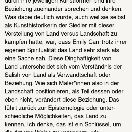
durch ihre jewei­li­gen Kunst­for­men und ihre 
Bezie­hung zuein­an­der spre­chen und denken. 
Was dabei deut­lich wurde, auch weil sie selbst 
als Kunst­his­to­ri­ke­rin der Sied­ler mit dieser 
Vorstel­lung von Land versus Land­schaft zu 
kämp­fen hatte, war, dass Emily Carr trotz ihrer 
eige­nen Spiri­tua­li­tät das Land sehr stark als 
eine Sache sah. Diese Ding­haf­tig­keit von 
Land unter­schei­det sich vom Verständ­nis der 
Salish von Land als Verwandt­schaft oder 
Bezie­hung. Wie sich Maler*innen also in der 
Land­schaft posi­tio­nie­ren, als Teil dessen oder 
eben nicht, verän­dert diese Bezie­hung. Das 
führt zurück zur Epis­te­mo­lo­gie oder unter­
schied­li­che Möglich­kei­ten, das Land zu 
kennen. Ich denke, das ist ein Schlüs­sel, um 