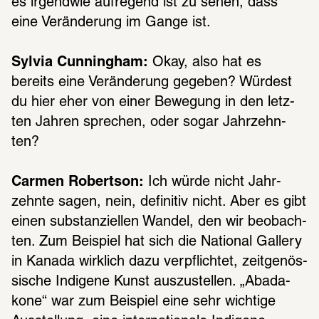
es irgend­wie aufre­gend ist zu sehen, dass 
eine Verän­de­rung im Gange ist.
Sylvia Cunningham:
 Okay, also hat es 
bereits eine Verän­de­rung gege­ben? Würdest 
du hier eher von einer Bewe­gung in den letz­
ten Jahren spre­chen, oder sogar Jahr­zehn­
ten?
Carmen Robertson:
 Ich würde nicht Jahr­
zehnte sagen, nein, defi­ni­tiv nicht. Aber es gibt 
einen substan­zi­el­len Wandel, den wir beob­ach­
ten. Zum Beispiel hat sich die Natio­nal Gallery 
in Kanada wirk­lich dazu verpflich­tet, zeit­ge­nös­
si­sche Indi­gene Kunst auszu­stel­len. „Abada­
kone“ war zum Beispiel eine sehr wich­tige 