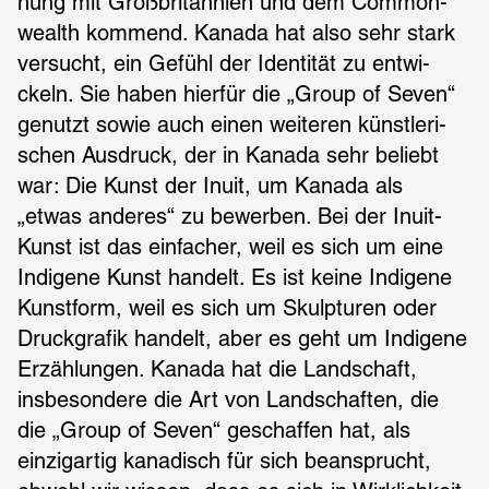
hung mit Groß­bri­tan­nien und dem Common­
wealth kommend. Kanada hat also sehr stark 
versucht, ein Gefühl der Iden­ti­tät zu entwi­
ckeln. Sie haben hier­für die „Group of Seven“ 
genutzt sowie auch einen weite­ren künst­le­ri­
schen Ausdruck, der in Kanada sehr beliebt 
war: Die Kunst der Inuit, um Kanada als 
„etwas ande­res“ zu bewer­ben. Bei der Inuit-
Kunst ist das einfa­cher, weil es sich um eine 
Indi­gene Kunst handelt. Es ist keine Indi­gene 
Kunst­form, weil es sich um Skulp­tu­ren oder 
Druck­gra­fik handelt, aber es geht um Indi­gene 
Erzäh­lun­gen. Kanada hat die Land­schaft, 
insbe­son­dere die Art von Land­schaf­ten, die 
die „Group of Seven“ geschaf­fen hat, als 
einzig­ar­tig kana­disch für sich bean­sprucht, 