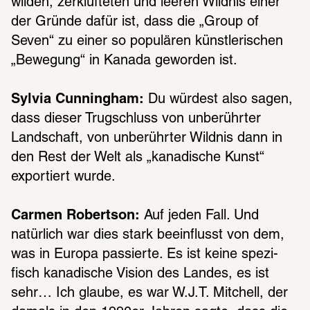
wilden, zerklüf­te­ten und leeren Wild­nis einer 
der Gründe dafür ist, dass die „Group of 
Seven“ zu einer so popu­lä­ren künst­le­ri­schen 
„Bewe­gung“ in Kanada gewor­den ist.
Sylvia Cunningham:
 Du würdest also sagen, 
dass dieser Trug­schluss von unbe­rühr­ter 
Land­schaft, von unbe­rühr­ter Wild­nis dann in 
den Rest der Welt als „kana­di­sche Kunst“ 
expor­tiert wurde.
Carmen Robertson:
 Auf jeden Fall. Und 
natür­lich war dies stark beein­flusst von dem, 
was in Europa passierte. Es ist keine spezi­
fisch kana­di­sche Vision des Landes, es ist 
sehr… Ich glaube, es war W.J.T. Mitchell, der 