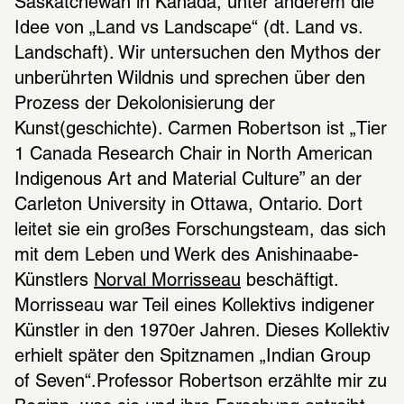
Saskat­che­wan in Kanada, unter ande­rem die 
Idee von „Land vs Land­scape“ (dt. Land vs. 
Land­schaft). Wir unter­su­chen den Mythos der 
unbe­rühr­ten Wild­nis und spre­chen über den 
Prozess der Deko­lo­ni­sie­rung der 
Kunst(geschichte). Carmen Robert­son ist „Tier 
1 Canada Rese­arch Chair in North Ameri­can 
Indi­ge­nous Art and Mate­rial Culture” an der 
Carle­ton Univer­sity in Ottawa, Onta­rio. Dort 
leitet sie ein großes Forschungs­team, das sich 
mit dem Leben und Werk des Anis­hina­abe-
Künst­lers 
Norval Morris­seau
 beschäf­tigt. 
Morris­seau war Teil eines Kollek­tivs indi­ge­ner 
Künst­ler in den 1970er Jahren. Dieses Kollek­tiv 
erhielt später den Spitz­na­men „Indian Group 
of Seven“.Profes­sor Robert­son erzählte mir zu 