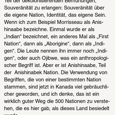
Teil der deko­lo­ni­sie­ren­den Bemü­hun­gen, 
Souve­rä­ni­tät zu erlan­gen: Souve­rä­ni­tät über 
die eigene Nation, Iden­ti­tät, das eigene Sein. 
Wenn ich zum Beispiel Morris­seau als Anis­
hina­abe bezeichne. Einmal wurde er als 
„Indian“ bezeich­net, ein ande­res Mal als „First 
Nation“, dann als „Abori­gine“, dann als „Indi­
gen“. Die Leute nennen ihn immer noch „Indi­
gen“, oder auch Ojibwe, was ein anthro­po­lo­gi­
scher Begriff ist. Aber er ist Anis­hina­abe, Teil 
der  Anis­hin­a­bek Nation. Die Verwen­dung von 
Begrif­fen, die von einer bestimm­ten Nation 
stam­men, sind jetzt in Kanada viel gebräuch­li­
cher gewor­den, und ich denke, das ist ein 
wirk­lich guter Weg die 500 Natio­nen zu verste­
hen, die es hier gab, als dieses Land besie­delt 