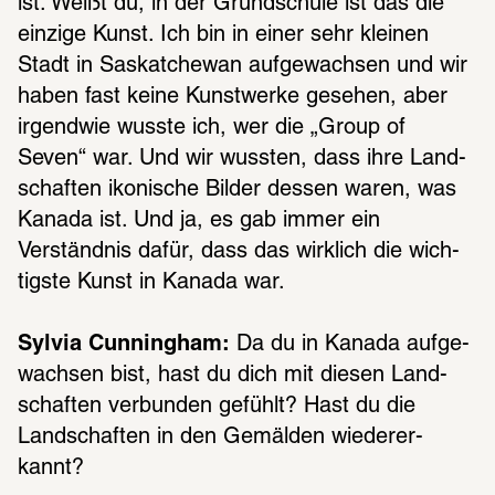
ist. Weißt du, in der Grund­schule ist das die 
einzige Kunst. Ich bin in einer sehr klei­nen 
Stadt in Saskat­che­wan aufge­wach­sen und wir 
haben fast keine Kunst­werke gese­hen, aber 
irgend­wie wusste ich, wer die „Group of 
Seven“ war. Und wir wuss­ten, dass ihre Land­
schaf­ten ikoni­sche Bilder dessen waren, was 
Kanada ist. Und ja, es gab immer ein 
Verständ­nis dafür, dass das wirk­lich die wich­
tigste Kunst in Kanada war.
Sylvia Cunningham:
 Da du in Kanada aufge­
wach­sen bist, hast du dich mit diesen Land­
schaf­ten verbun­den gefühlt? Hast du die 
Land­schaf­ten in den Gemäl­den wieder­er­
kannt?