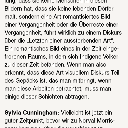
lung, dass sie keine Menschen in diesen 
Bildern hat, dass sie keine leben­den Dörfer 
malt, sondern eine Art roman­ti­sier­tes Bild 
einer Vergan­gen­heit oder die Über­reste einer 
Vergan­gen­heit, führt wirk­lich zu einem Diskurs 
über die „Letz­ten einer ausster­ben­den Art“. 
Ein roman­ti­sches Bild eines in der Zeit einge­
fro­re­nen Raums, in dem sich Indi­gene Völker 
zu dieser Zeit befan­den. Wenn man also 
erkennt, dass diese Art visu­el­lem Diskurs Teil 
des Gepäcks ist, das man mitbringt, wenn 
man diese Arbei­ten betrach­tet, muss man 
einige dieser Schich­ten abtra­gen.
Sylvia Cunningham:
 Viel­leicht ist jetzt ein 
guter Zeit­punkt, bevor wir zu Norval Morris­