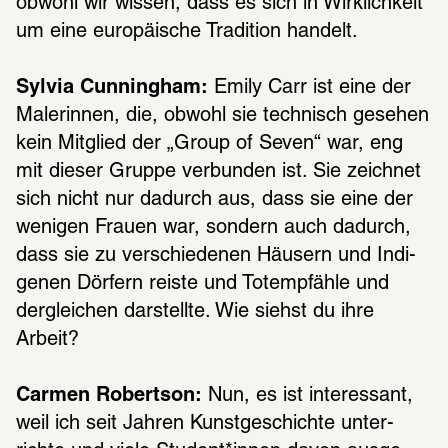
obwohl wir wissen, dass es sich in Wirk­lich­keit 
um eine euro­päi­sche Tradi­tion handelt.
Sylvia Cunningham:
 Emily Carr ist eine der 
Male­rin­nen, die, obwohl sie tech­nisch gese­hen 
kein Mitglied der „Group of Seven“ war, eng 
mit dieser Gruppe verbun­den ist. Sie zeich­net 
sich nicht nur dadurch aus, dass sie eine der 
weni­gen Frauen war, sondern auch dadurch, 
dass sie zu verschie­de­nen Häusern und Indi­
ge­nen Dörfern reiste und Totem­pfähle und 
derglei­chen darstellte. Wie siehst du ihre 
Arbeit?
Carmen Robertson:
 Nun, es ist inter­es­sant, 
weil ich seit Jahren Kunst­ge­schichte unter­