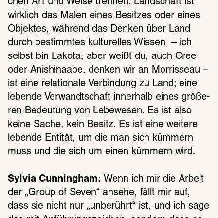
chen Art und Weise tren­nen. Land­schaft ist 
wirk­lich das Malen eines Besit­zes oder eines 
Objek­tes, während das Denken über Land 
durch bestimm­tes kultu­rel­les Wissen  – ich 
selbst bin Lakota, aber weißt du, auch Cree 
oder Anis­hina­abe, denken wir an Morris­seau – 
ist eine rela­tio­nale Verbin­dung zu Land; eine 
lebende Verwandt­schaft inner­halb eines größe­
ren Bedeu­tung von Lebe­we­sen. Es ist also 
keine Sache, kein Besitz. Es ist eine weitere 
lebende Enti­tät, um die man sich kümmern 
muss und die sich um einen kümmern wird.
Sylvia Cunningham:
 Wenn ich mir die Arbeit 
der „Group of Seven“ ansehe, fällt mir auf, 
dass sie nicht nur „unbe­rührt“ ist, und ich sage 