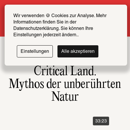
Sommer Special: Jetzt zum halben Preis 
SCHIRN FREUND*IN werden
Wir verwenden 🍪 Cookies zur Analyse. Mehr 
Informationen finden Sie in der 
Mehr erfahren
Datenschutzerklärung. Sie können Ihre 
Einstellungen jederzeit ändern..
Einstellungen
Alle akzeptieren
Critical Land.
Mythos der unberührten
Natur
33:23