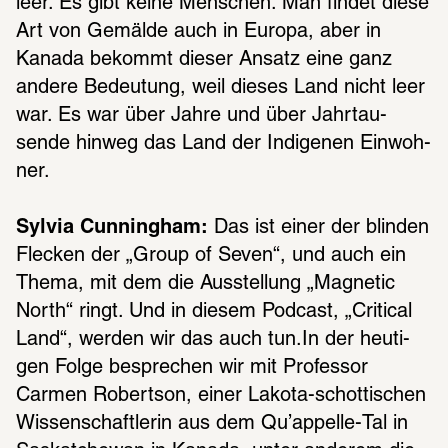
leer. Es gibt keine Menschen. Man findet diese 
Art von Gemälde auch in Europa, aber in 
Kanada bekommt dieser Ansatz eine ganz 
andere Bedeu­tung, weil dieses Land nicht leer 
war. Es war über Jahre und über Jahr­tau­
sende hinweg das Land der Indi­ge­nen Einwoh­
ner.
Sylvia Cunningham:
 Das ist einer der blin­den 
Flecken der „Group of Seven“, und auch ein 
Thema, mit dem die Ausstel­lung „Magne­tic 
North“ ringt. Und in diesem Podcast, „Critical 
Land“, werden wir das auch tun.In der heuti­
gen Folge bespre­chen wir mit Profes­sor 
Carmen Robert­son, einer Lakota-schot­ti­schen 
Wissen­schaft­le­rin aus dem Qu’appelle-Tal in 