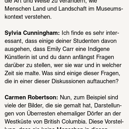
die Art und Weise zu verän­dern, wie 
Menschen Land und Land­schaft im Muse­ums­
kon­text verste­hen.
Sylvia Cunningham:
 Ich finde es sehr inter­
es­sant, dass einige deiner Studen­ten davon 
ausge­hen, dass Emily Carr eine Indi­gene 
Künst­le­rin ist und du dann anfängst Fragen 
darüber zu stel­len, wer sie war und in welcher 
Zeit sie malte. Was sind einige dieser Fragen, 
die in einer dieser Diskus­sio­nen auftau­chen?
Carmen Robertson:
 Nun, zum Beispiel sind 
viele der Bilder, die sie gemalt hat, Darstel­lun­
gen von Über­res­ten ehema­li­ger Dörfer an der 
West­küste von British Colum­bia. Diese Vorstel­