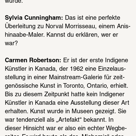
wurde.
Sylvia Cunningham:
 Das ist eine perfekte 
Über­lei­tung zu Norval Morris­seau, einem Anis­
hina­abe-Maler. Kannst du erklä­ren, wer er 
war?
Carmen Robertson:
 Er ist der erste Indi­gene 
Künst­ler in Kanada, der 1962 eine Einzel­aus­
stel­lung in einer Main­stream-Gale­rie für zeit­
ge­nös­si­sche Kunst in Toronto, Onta­rio, erhielt. 
Bis zu diesem Zeit­punkt hatte kein Indi­ge­ner 
Künst­ler in Kanada eine Ausstel­lung dieser Art 
erhal­ten. Kunst wurde in Museen gezeigt. Sie 
war tenden­zi­ell als „Arte­fakt“ bekannt. In 
dieser Hinsicht war er also ein echter Wegbe­