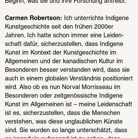
Beginn, was sie und ihre Forschung antreibt.
Carmen Robertson:
 Ich unter­richte Indi­gene 
Kunst­ge­schichte seit den frühen 2000er 
Jahren. Ich hatte schon immer eine Leiden­
schaft dafür, sicher­zu­stel­len, dass Indi­gene 
Kunst im Kontext der Kunst­ge­schichte im 
Allge­mei­nen und der kana­di­schen Kultur im 
Beson­de­ren besser verstan­den wird, dass sie 
auch in einem globa­len Verständ­nis posi­tio­niert 
wird. Also ob es nun Norval Morris­seau im 
Beson­de­ren oder zeit­ge­nös­si­sche Indi­gene 
Kunst im Allge­mei­nen ist – meine Leiden­schaft 
ist es, sicher­zu­stel­len, dass die Menschen 
verste­hen, was diese unglaub­li­chen Künste 
sind. Sie wurden so lange unter­schätzt, dass 