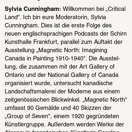
Sylvia Cunningham:
 Will­kom­men bei „Critical 
Land“. Ich bin eure Modera­to­rin, Sylvia 
Cunningham. Dies ist die erste Folge des 
neuen englisch­spra­chi­gen Podcasts der Schirn 
Kunst­halle Frank­furt, paral­lel zum Auftakt der 
Ausstel­lung „Magne­tic North: Imagi­ning 
Canada in Pain­ting 1910-1940“. Die Ausstel­
lung, die zusam­men mit der Art Gallery of 
Onta­rio und der Natio­nal Gallery of Canada 
orga­ni­siert wurde, unter­sucht kana­di­sche 
Land­schafts­ma­le­rei der Moderne aus einem 
zeit­ge­nös­si­schen Blick­win­kel. „Magne­tic North“ 
umfasst 90 Gemälde und 40 Skiz­zen der 
„Group of Seven“, einem 1920 gegrün­de­ten 
Künst­ler­gruppe. Außer­dem werden Werke der 