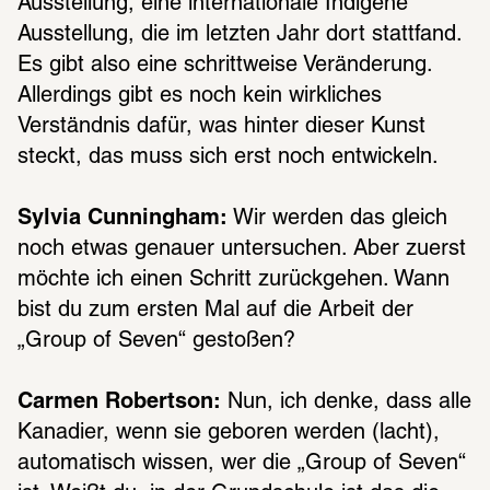
Ausstel­lung, eine inter­na­tio­nale Indi­gene 
Ausstel­lung, die im letz­ten Jahr dort statt­fand. 
Es gibt also eine schritt­weise Verän­de­rung. 
Aller­dings gibt es noch kein wirk­li­ches 
Verständ­nis dafür, was hinter dieser Kunst 
steckt, das muss sich erst noch entwi­ckeln.
Sylvia Cunningham:
 Wir werden das gleich 
noch etwas genauer unter­su­chen. Aber zuerst 
möchte ich einen Schritt zurück­ge­hen. Wann 
bist du zum ersten Mal auf die Arbeit der 
„Group of Seven“ gesto­ßen?
Carmen Robertson:
 Nun, ich denke, dass alle 
Kana­dier, wenn sie gebo­ren werden (lacht), 
auto­ma­tisch wissen, wer die „Group of Seven“ 