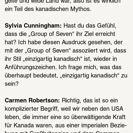
gelte und wilde Land war, also ist es wirk­lich 
ein Teil des kana­di­schen Mythos.
Sylvia Cunningham:
 Hast du das Gefühl, 
dass die „Group of Seven“ ihr Ziel erreicht 
hat? Ich habe diesen Ausdruck gese­hen, der 
mit der „Group of Seven“ asso­zi­iert wird, dass 
ihr Stil „einzig­ar­tig kana­disch“ ist, wieder in 
Anfüh­rungs­zei­chen. Ich frage mich, was das 
über­haupt bedeu­tet, „einzig­ar­tig kana­disch“ zu 
sein?
Carmen Robertson:
 Rich­tig, das ist so ein 
kompli­zier­ter Begriff, weil wir neben den USA 
leben, die immer eine so über­wäl­ti­gende Kraft 
für Kanada waren, aus einer impe­ria­len Bezie­