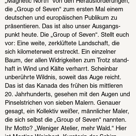
„Magne­tic North“ von den Heraus­for­de­run­gen, 
die „Group of Seven“ zum ersten Mal einem 
deut­schen und euro­päi­schen Publi­kum zu 
präsen­tie­ren. Das ist also unser Ausgangs­
punkt heute. Die „Group of Seven“. Stellt euch 
vor: Eine weite, zerklüf­tete Land­schaft, die 
sich kilo­me­ter­weit erstreckt. Ein einzel­ner 
Baum, der allen Widrig­kei­ten zum Trotz stand­
haft in Wind und Kälte verharrt. Schein­bar 
unbe­rührte Wild­nis, soweit das Auge reicht. 
Das ist das Kanada des frühen bis mitt­le­ren 
20. Jahr­hun­derts, gese­hen mit den Augen und 
Pinsel­stri­chen von sieben Malern. Genauer 
gesagt, ein Kollek­tiv weißer, männ­li­cher Maler, 
die sich selbst die „Group of Seven“ nann­ten. 
Ihr Motto? „Weni­ger Atelier, mehr Wald.“ Hier 