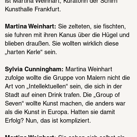
ist Martina Wein­hart, Kura­to­rin der Schirn 
Kunst­halle Frank­furt.
Martina Weinhart:
 Sie zelte­ten, sie fisch­ten, 
sie fuhren mit ihren Kanus über die Hügel und 
blie­ben drau­ßen. Sie woll­ten wirk­lich diese 
„harten Kerle“ sein.
Sylvia Cunningham:
 Martina Wein­hart 
zufolge wollte die Gruppe von Malern nicht die 
Art von „Intel­lek­tu­el­len“ sein, die sich in der 
Stadt auf einen Drink trafen. Die „Group of 
Seven“ wollte Kunst machen, die anders war 
als die Kunst in Europa. Hatten sie damit 
Erfolg? Nun, das ist kompli­ziert.