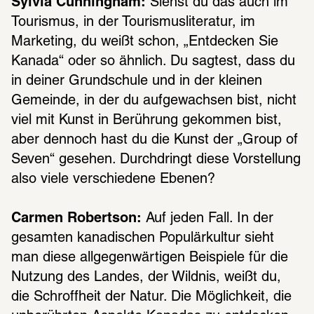
Sylvia Cunningham:
 Siehst du das auch im 
Touris­mus, in der Touris­mus­li­te­ra­tur, im 
Marke­ting, du weißt schon, „Entde­cken Sie 
Kanada“ oder so ähnlich. Du sagtest, dass du 
in deiner Grund­schule und in der klei­nen 
Gemeinde, in der du aufge­wach­sen bist, nicht 
viel mit Kunst in Berüh­rung gekom­men bist, 
aber dennoch hast du die Kunst der „Group of 
Seven“ gese­hen. Durch­dringt diese Vorstel­lung 
also viele verschie­dene Ebenen?
Carmen Robertson:
 Auf jeden Fall. In der 
gesam­ten kana­di­schen Popu­lär­kul­tur sieht 
man diese allge­gen­wär­ti­gen Beispiele für die 
Nutzung des Landes, der Wild­nis, weißt du, 
die Schroff­heit der Natur. Die Möglich­keit, die 