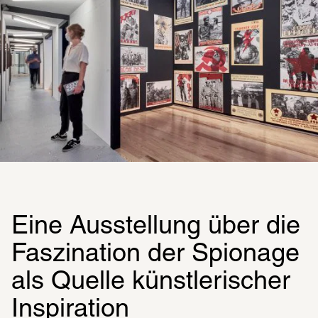
Eine Ausstellung über die 
Faszi­na­ti­on der Spio­nage 
als Quelle künst­le­ri­scher 
Inspi­ra­tion