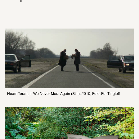
Noam Toran,  If We Never Meet Again (Still), 2010, Foto: Per Tingleff