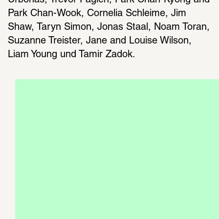
Park Chan-Wook, Cornelia Schleime, Jim 
Shaw, Taryn Simon, Jonas Staal, Noam Toran, 
Suzanne Treister, Jane and Louise Wilson, 
Liam Young und Tamir Zadok.
Publikation
KATALOG
Den Katalog zur Ausstellung gibt es für nur 
24 Euro vor Ort in der SCHIRN oder im 
Onlineshop zum Buchhandelspreis von 34 
Euro
JILL MAGID 