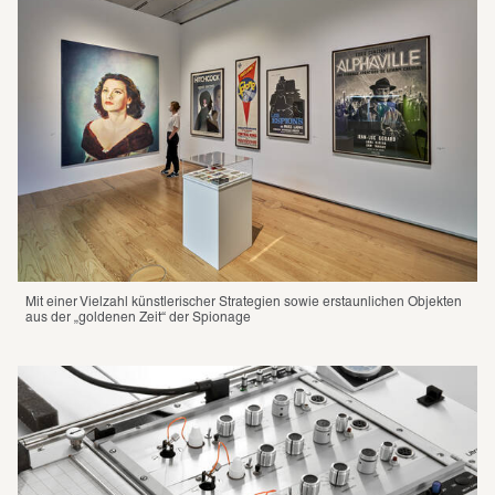
Mit einer Viel­zahl künst­le­ri­scher Stra­te­gien sowie erstaun­li­chen Objek­ten 
aus der „goldenen Zeit“ der Spio­nage 