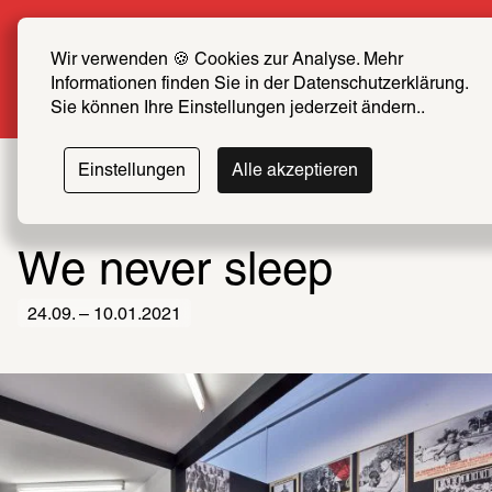
Sommer Special: Jetzt zum halben Preis SCHIRN 
FREUND*IN werden
Wir verwenden 🍪 Cookies zur Analyse. Mehr 
Informationen finden Sie in der Datenschutzerklärung. 
Mehr erfahren
Sie können Ihre Einstellungen jederzeit ändern..
Einstellungen
Alle akzeptieren
We never sleep
24.09. – 10.01.2021