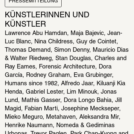
PRESSEMITTEILUNG
KÜNSTLERINNEN UND 
KÜNSTLER
Lawrence Abu Hamdan, Maja Bajevic, Jean-
Luc Blanc, Nina Childress, Guy de Cointet, 
Thomas Demand, Simon Denny, Mauricio Dias 
& Walter Riedweg, Stan Douglas, Charles and 
Ray Eames, Forensic Architecture, Dora 
García, Rodney Graham, Eva Grubinger, 
Humans since 1982, Alfredo Jaar, Kiluanji Kia 
Henda, Gabriel Lester, Lim Minouk, Jonas 
Lund, Mathis Gasser, Dora Longo Bahia, Jill 
Magid, Fabian Marti, Josephine Meckseper, 
Mieko Meguro, Metahaven, Aleksandra Mir, 
Henrike Naumann, Nomeda & Gediminas 
Urbonas, Trevor Paglen, Park Chan-Kyong and 